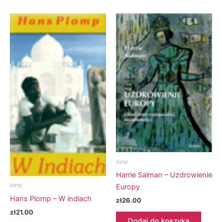
Inne
Harrie Salman – Uzdrowienie
Inne
Europy
Hans Plomp – W indiach
zł
26.00
zł
21.00
Dodaj do koszyka