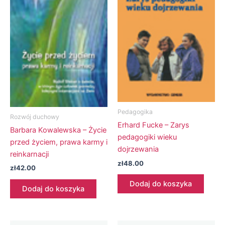
Pedagogika
Rozwój duchowy
Erhard Fucke – Zarys
Barbara Kowalewska – Życie
pedagogiki wieku
przed życiem, prawa karmy i
dojrzewania
reinkarnacji
zł
48.00
zł
42.00
Dodaj do koszyka
Dodaj do koszyka