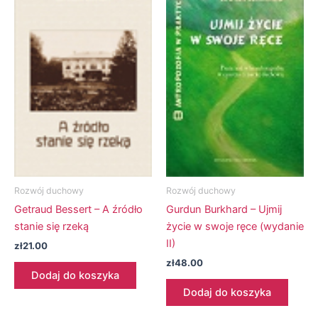
Rozwój duchowy
Rozwój duchowy
Getraud Bessert – A źródło
Gurdun Burkhard – Ujmij
stanie się rzeką
życie w swoje ręce (wydanie
II)
zł
21.00
zł
48.00
Dodaj do koszyka
Dodaj do koszyka