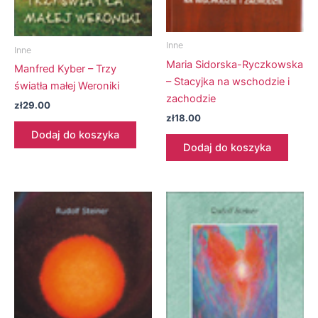
Inne
Inne
Maria Sidorska-Ryczkowska
Manfred Kyber – Trzy
– Stacyjka na wschodzie i
światła małej Weroniki
zachodzie
zł
29.00
zł
18.00
Dodaj do koszyka
Dodaj do koszyka