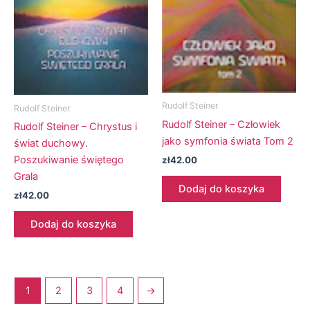
Rudolf Steiner
Rudolf Steiner
Rudolf Steiner – Człowiek
Rudolf Steiner – Chrystus i
jako symfonia świata Tom 2
świat duchowy.
Poszukiwanie świętego
zł
42.00
Grala
Dodaj do koszyka
zł
42.00
Dodaj do koszyka
1
2
3
4
→