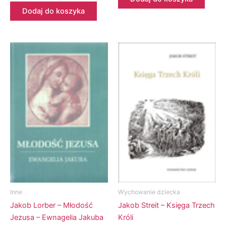
Dodaj do koszyka
Inne
Wychowanie dziecka
Jakob Lorber – Młodość
Jakob Streit – Księga Trzech
Jezusa – Ewnagelia Jakuba
Króli