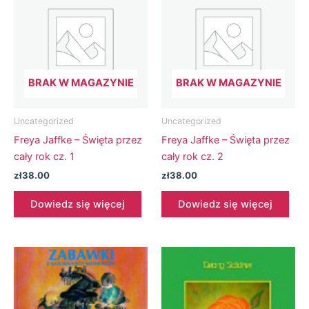
BRAK W MAGAZYNIE
BRAK W MAGAZYNIE
Uncategorized
Uncategorized
Freya Jaffke – Święta przez
Freya Jaffke – Święta przez
cały rok cz. 1
cały rok cz. 2
zł
38.00
zł
38.00
Dowiedz się więcej
Dowiedz się więcej