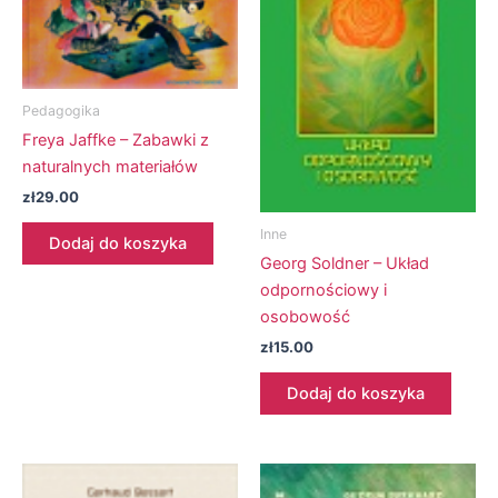
Pedagogika
Freya Jaffke – Zabawki z
naturalnych materiałów
zł
29.00
Inne
Dodaj do koszyka
Georg Soldner – Układ
odpornościowy i
osobowość
zł
15.00
Dodaj do koszyka