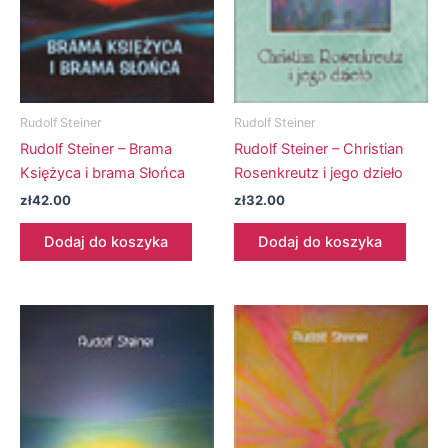
Rudolf Steiner
Rudolf Steiner
Rudolf Steiner – Brama
Rudolf Steiner – Christian
Księżyca i brama Słońca
Rosenkreutz i jego dzieło
zł
42.00
zł
32.00
Dodaj do koszyka
Dodaj do koszyka