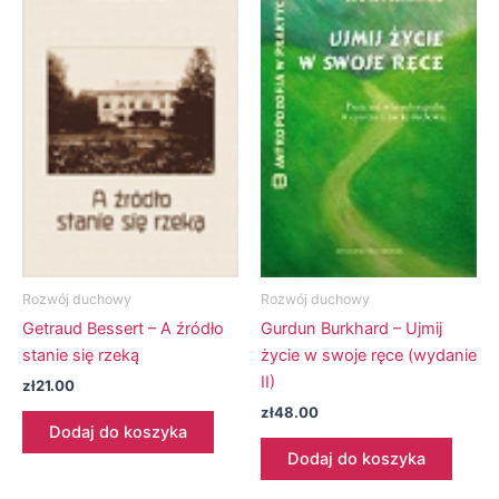
Rozwój duchowy
Rozwój duchowy
Getraud Bessert – A źródło
Gurdun Burkhard – Ujmij
stanie się rzeką
życie w swoje ręce (wydanie
II)
zł
21.00
zł
48.00
Dodaj do koszyka
Dodaj do koszyka