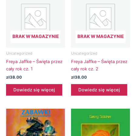
BRAK W MAGAZYNIE
BRAK W MAGAZYNIE
Uncategorized
Uncategorized
Freya Jaffke – Święta przez
Freya Jaffke – Święta przez
cały rok cz. 1
cały rok cz. 2
zł
38.00
zł
38.00
Dowiedz się więcej
Dowiedz się więcej