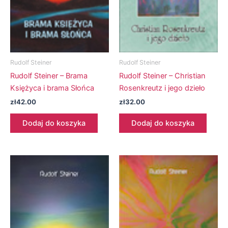
Rudolf Steiner
Rudolf Steiner
Rudolf Steiner – Brama
Rudolf Steiner – Christian
Księżyca i brama Słońca
Rosenkreutz i jego dzieło
zł
42.00
zł
32.00
Dodaj do koszyka
Dodaj do koszyka