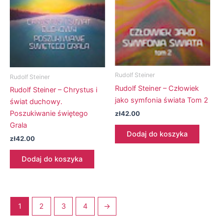
Rudolf Steiner
Rudolf Steiner
Rudolf Steiner – Człowiek
Rudolf Steiner – Chrystus i
jako symfonia świata Tom 2
świat duchowy.
Poszukiwanie świętego
zł
42.00
Grala
Dodaj do koszyka
zł
42.00
Dodaj do koszyka
1
2
3
4
→