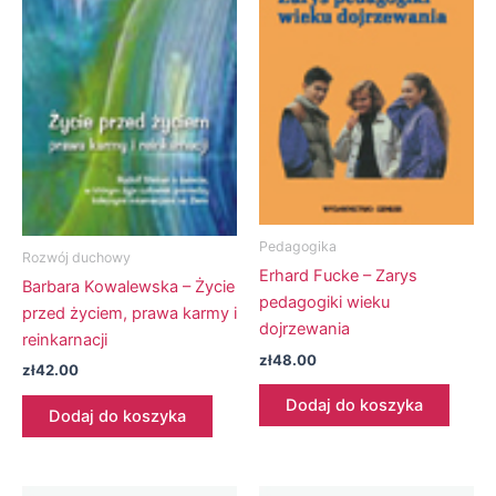
Pedagogika
Rozwój duchowy
Erhard Fucke – Zarys
Barbara Kowalewska – Życie
pedagogiki wieku
przed życiem, prawa karmy i
dojrzewania
reinkarnacji
zł
48.00
zł
42.00
Dodaj do koszyka
Dodaj do koszyka