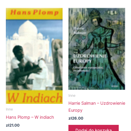
Inne
Harrie Salman – Uzdrowienie
Inne
Europy
Hans Plomp – W indiach
zł
26.00
zł
21.00
Dodaj do koszyka