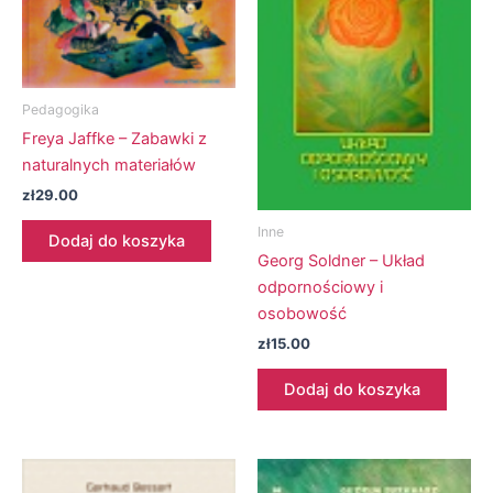
Pedagogika
Freya Jaffke – Zabawki z
naturalnych materiałów
zł
29.00
Inne
Dodaj do koszyka
Georg Soldner – Układ
odpornościowy i
osobowość
zł
15.00
Dodaj do koszyka