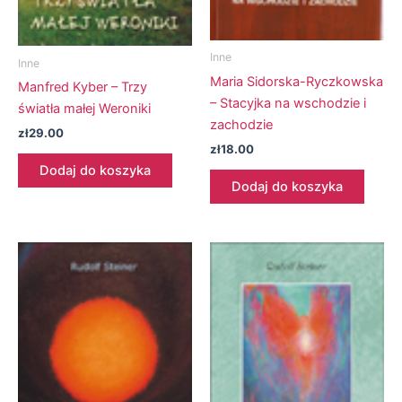
Inne
Inne
Maria Sidorska-Ryczkowska
Manfred Kyber – Trzy
– Stacyjka na wschodzie i
światła małej Weroniki
zachodzie
zł
29.00
zł
18.00
Dodaj do koszyka
Dodaj do koszyka