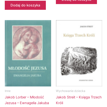
Dodaj do koszyka
Inne
Wychowanie dziecka
Jakob Lorber – Młodość
Jakob Streit – Księga Trzech
Jezusa – Ewnagelia Jakuba
Króli