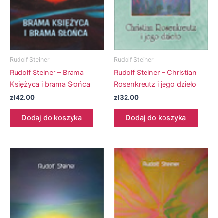
Rudolf Steiner
Rudolf Steiner
Rudolf Steiner – Brama
Rudolf Steiner – Christian
Księżyca i brama Słońca
Rosenkreutz i jego dzieło
zł
42.00
zł
32.00
Dodaj do koszyka
Dodaj do koszyka