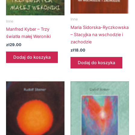
Inne
Inne
Maria Sidorska-Ryczkowska
Manfred Kyber – Trzy
– Stacyjka na wschodzie i
światła małej Weroniki
zachodzie
zł
29.00
zł
18.00
Dodaj do koszyka
Dodaj do koszyka