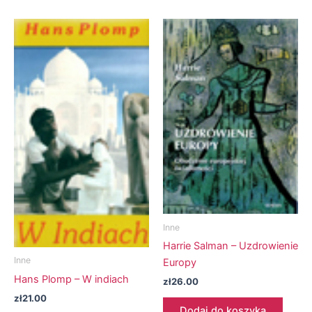
Inne
Harrie Salman – Uzdrowienie
Inne
Europy
Hans Plomp – W indiach
zł
26.00
zł
21.00
Dodaj do koszyka