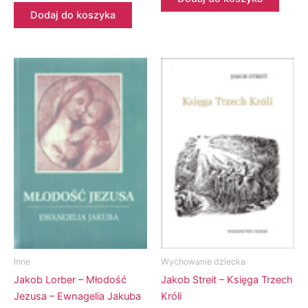
Dodaj do koszyka
Inne
Wychowanie dziecka
Jakob Lorber – Młodość
Jakob Streit – Księga Trzech
Jezusa – Ewnagelia Jakuba
Króli