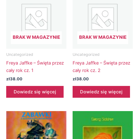
BRAK W MAGAZYNIE
BRAK W MAGAZYNIE
Uncategorized
Uncategorized
Freya Jaffke – Święta przez
Freya Jaffke – Święta przez
cały rok cz. 1
cały rok cz. 2
zł
38.00
zł
38.00
Dowiedz się więcej
Dowiedz się więcej