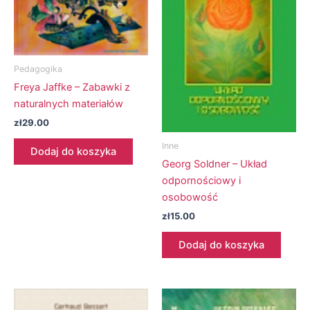
Pedagogika
Freya Jaffke – Zabawki z
naturalnych materiałów
zł
29.00
Inne
Dodaj do koszyka
Georg Soldner – Układ
odpornościowy i
osobowość
zł
15.00
Dodaj do koszyka