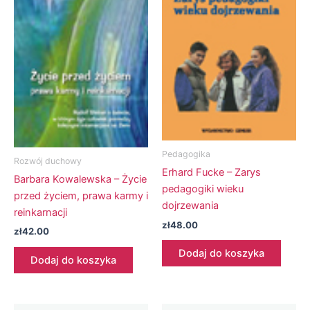
Pedagogika
Rozwój duchowy
Erhard Fucke – Zarys
Barbara Kowalewska – Życie
pedagogiki wieku
przed życiem, prawa karmy i
dojrzewania
reinkarnacji
zł
48.00
zł
42.00
Dodaj do koszyka
Dodaj do koszyka