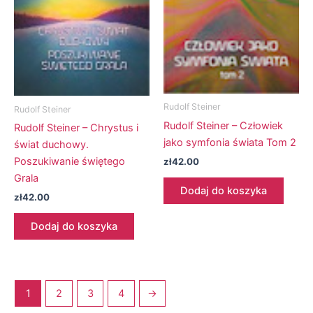
Rudolf Steiner
Rudolf Steiner
Rudolf Steiner – Człowiek
Rudolf Steiner – Chrystus i
jako symfonia świata Tom 2
świat duchowy.
Poszukiwanie świętego
zł
42.00
Grala
Dodaj do koszyka
zł
42.00
Dodaj do koszyka
1
2
3
4
→