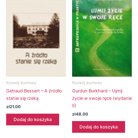
Rozwój duchowy
Rozwój duchowy
Getraud Bessert – A źródło
Gurdun Burkhard – Ujmij
stanie się rzeką
życie w swoje ręce (wydanie
II)
zł
21.00
zł
48.00
Dodaj do koszyka
Dodaj do koszyka