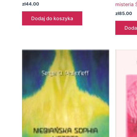
misteria 
zł
44.00
zł
85.00
Dodaj do koszyka
Doda