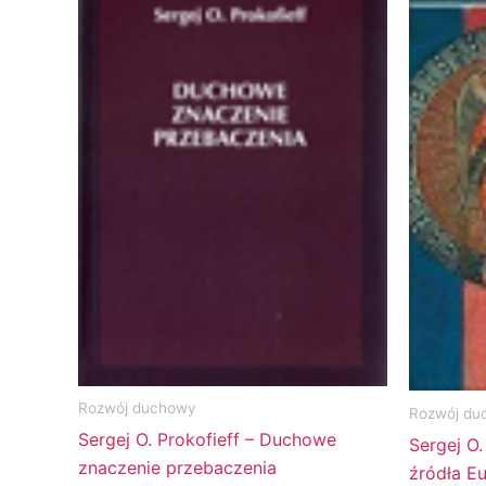
Rozwój duchowy
Rozwój du
Sergej O. Prokofieff – Duchowe
Sergej O
znaczenie przebaczenia
źródła Eu