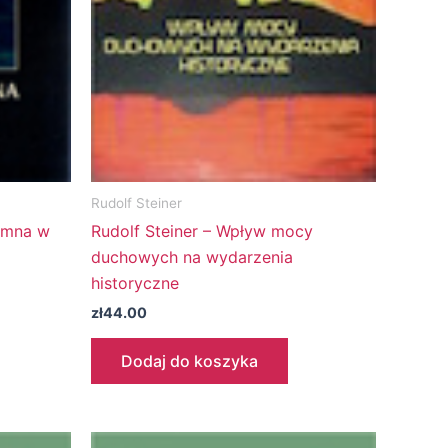
Rudolf Steiner
jemna w
Rudolf Steiner – Wpływ mocy
duchowych na wydarzenia
historyczne
zł
44.00
Dodaj do koszyka