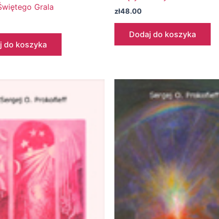
Świętego Grala
zł
48.00
Dodaj do koszyka
j do koszyka