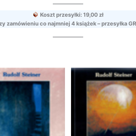
Koszt przesyłki: 19,00 zł
zy zamówieniu co najmniej 4 książek – przesyłka G