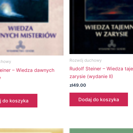
Rozwój duchowy
chowy
Rudolf Steiner – Wiedza ta
teiner – Wiedza dawnych
zarysie (wydanie II)
w
zł
49.00
Dodaj do koszyka
j do koszyka