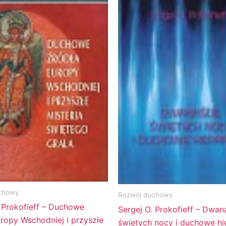
chowy
Rozwój duchowy
. Prokofieff – Duchowe
Sergej O. Prokofieff – Dwan
ropy Wschodniej i przyszłe
świętych nocy i duchowe hi