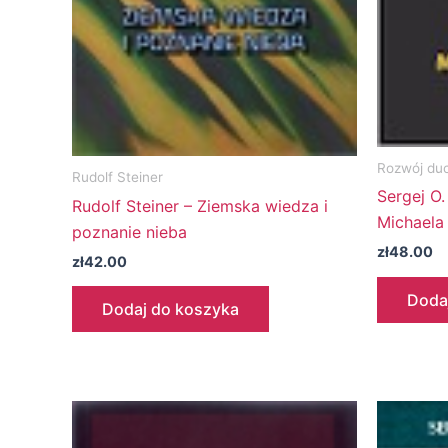
Rozwój du
Rudolf Steiner
Sergej O.
Rudolf Steiner – Ziemska wiedza i
Michaela
poznanie nieba
zł
48.00
zł
42.00
Doda
Dodaj do koszyka