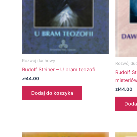
Rozwój duchowy
Rozwój du
Rudolf Steiner – U bram teozofii
Rudolf S
zł
44.00
misterió
zł
44.00
Dodaj do koszyka
Doda