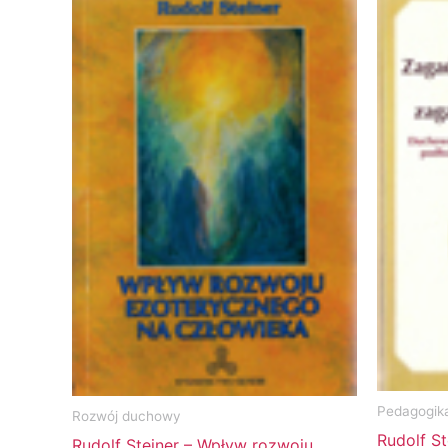
Pedagogik
Rozwój duchowy
Rudolf St
Rudolf Steiner – Wpływ rozwoju