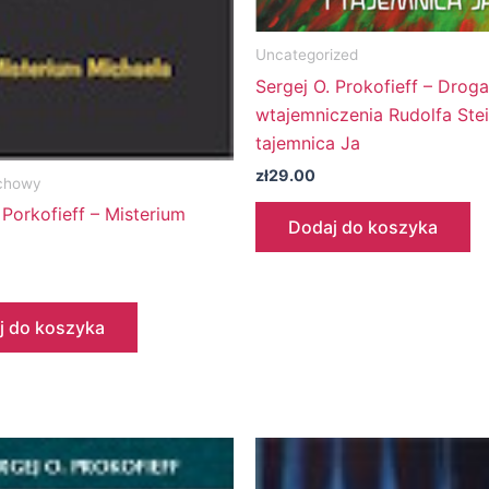
Uncategorized
Sergej O. Prokofieff – Droga
wtajemniczenia Rudolfa Stei
tajemnica Ja
zł
29.00
chowy
 Porkofieff – Misterium
Dodaj do koszyka
j do koszyka