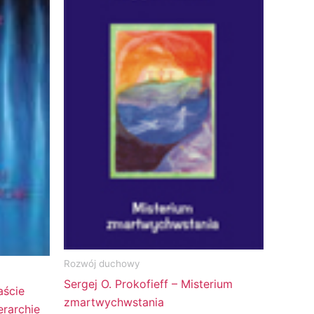
Rozwój duchowy
Sergej O. Prokofieff – Misterium
aście
zmartwychwstania
erarchie