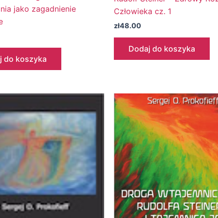
ia jako zagadnienie
Człowieka cz. 1
e
zł
48.00
Dodaj do koszyka
j do koszyka