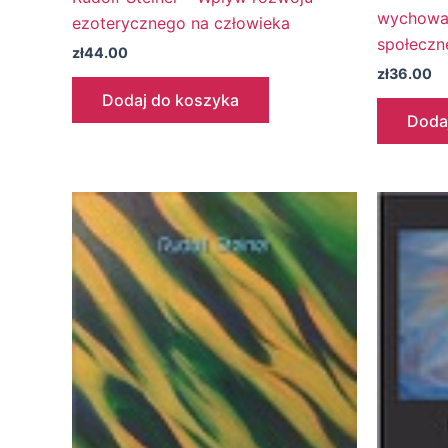
wychowan
ezoterycznego na człowieka
społeczn
zł
44.00
zł
36.00
Dodaj do koszyka
Doda