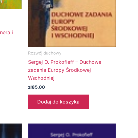
nera i
Rozwój duchowy
Sergej O. Prokofieff – Duchowe
zadania Europy Środkowej i
Wschodniej
zł
85.00
Dodaj do koszyka