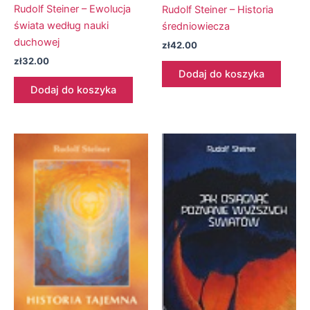
Rudolf Steiner – Ewolucja
Rudolf Steiner – Historia
świata według nauki
średniowiecza
duchowej
zł
42.00
zł
32.00
Dodaj do koszyka
Dodaj do koszyka