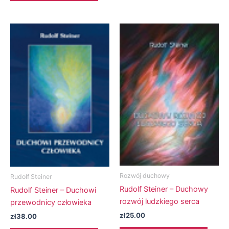
Rozwój duchowy
Rudolf Steiner
Rudolf Steiner – Duchowy
Rudolf Steiner – Duchowi
rozwój ludzkiego serca
przewodnicy człowieka
zł
25.00
zł
38.00