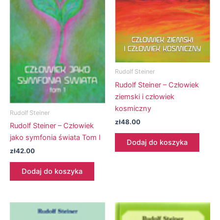
Rudolf Steiner
Rudolf Steiner – Człowiek
ziemski i człowiek
kosmiczny
Rudolf Steiner
zł
48.00
Rudolf Steiner – Człowiek
jako symfonia świata Tom I
Dodaj do koszyka
zł
42.00
Dodaj do koszyka