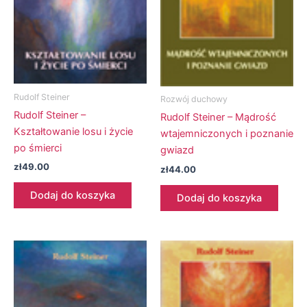
Rudolf Steiner
Rozwój duchowy
Rudolf Steiner –
Rudolf Steiner – Mądrość
Kształtowanie losu i życie
wtajemniczonych i poznanie
po śmierci
gwiazd
zł
49.00
zł
44.00
Dodaj do koszyka
Dodaj do koszyka