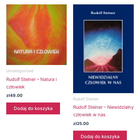
Uncategorized
Rudolf Steiner – Natura i
człowiek
zł
49.00
Rudolf Steiner
Rudolf Steiner – Niewidzialny
Dodaj do koszyka
człowiek w nas
zł
25.00
Dodaj do koszyka