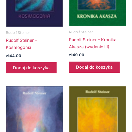
Rudolf Steiner
Rudolf Steiner
Rudolf Steiner – Kronika
Rudolf Steiner –
Akasza (wydanie III)
Kosmogonia
zł
49.00
zł
44.00
Dodaj do koszyka
Dodaj do koszyka