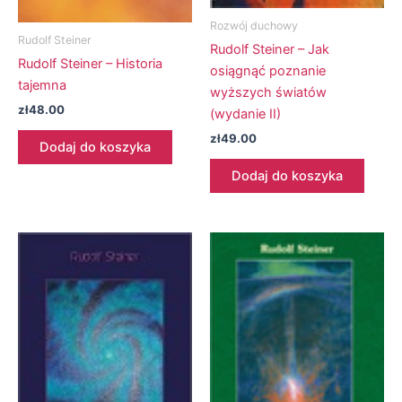
Rozwój duchowy
Rudolf Steiner
Rudolf Steiner – Jak
Rudolf Steiner – Historia
osiągnąć poznanie
tajemna
wyższych światów
zł
48.00
(wydanie II)
zł
49.00
Dodaj do koszyka
Dodaj do koszyka