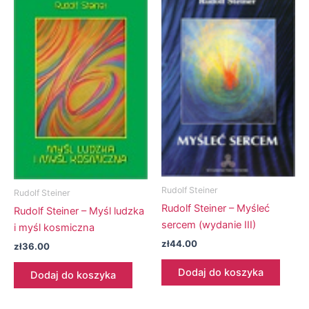
Rudolf Steiner
Rudolf Steiner
Rudolf Steiner – Myśleć
Rudolf Steiner – Myśl ludzka
sercem (wydanie III)
i myśl kosmiczna
zł
44.00
zł
36.00
Dodaj do koszyka
Dodaj do koszyka