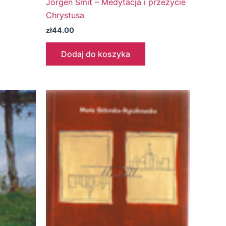
Jörgen Smit – Medytacja i przeżycie
Chrystusa
zł
44.00
Dodaj do koszyka