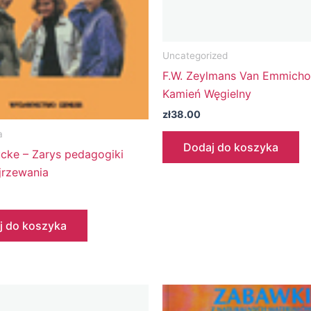
Uncategorized
F.W. Zeylmans Van Emmicho
Kamień Węgielny
zł
38.00
a
Dodaj do koszyka
ucke – Zarys pedagogiki
jrzewania
j do koszyka