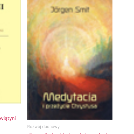
wiątyni
Rozwój duchowy