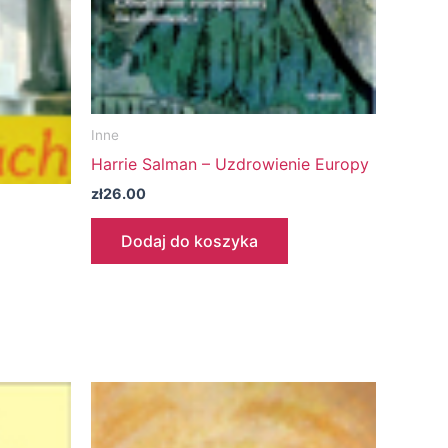
Inne
Harrie Salman – Uzdrowienie Europy
zł
26.00
Dodaj do koszyka