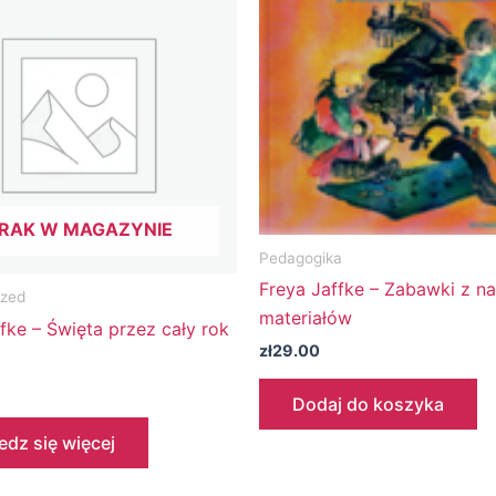
RAK W MAGAZYNIE
Pedagogika
Freya Jaffke – Zabawki z na
ized
materiałów
fke – Święta przez cały rok
zł
29.00
Dodaj do koszyka
dz się więcej