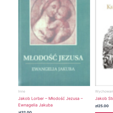
Inne
Wychowani
Jakob Lorber – Młodość Jezusa –
Jakob Str
Ewnagelia Jakuba
zł
25.00
zł
32.00