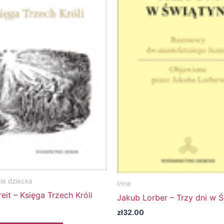
e dziecka
Inne
eit – Księga Trzech Króli
Jakub Lorber – Trzy dni w Ś
zł
32.00