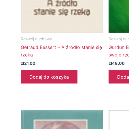
Rozwój duchowy
Rozwój du
Getraud Bessert – A źródło stanie się
Gurdun B
rzeką
swoje ręc
zł
21.00
zł
48.00
Dodaj do koszyka
Doda