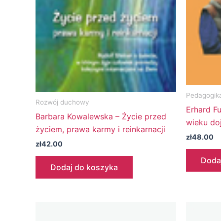
Pedagogik
Rozwój duchowy
Erhard F
Barbara Kowalewska – Życie przed
wieku do
życiem, prawa karmy i reinkarnacji
zł
48.00
zł
42.00
Doda
Dodaj do koszyka