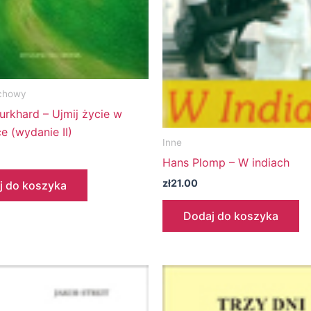
chowy
urkhard – Ujmij życie w
e (wydanie II)
Inne
Hans Plomp – W indiach
zł
21.00
j do koszyka
Dodaj do koszyka