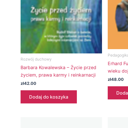
Pedagogik
Rozwój duchowy
Erhard F
Barbara Kowalewska – Życie przed
wieku do
życiem, prawa karmy i reinkarnacji
zł
48.00
zł
42.00
Doda
Dodaj do koszyka