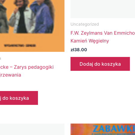
Uncategorized
F.W. Zeylmans Van Emmicho
Kamień Węgielny
zł
38.00
a
Dodaj do koszyka
ucke – Zarys pedagogiki
jrzewania
j do koszyka