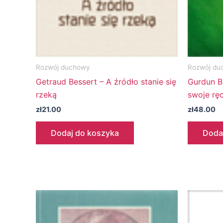
Rozwój duchowy
Rozwój du
Getraud Bessert – A źródło stanie się
Gurdun B
rzeką
swoje ręc
zł
21.00
zł
48.00
Dodaj do koszyka
Doda