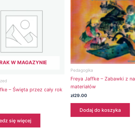
RAK W MAGAZYNIE
Pedagogika
Freya Jaffke – Zabawki z na
ized
materiałów
fke – Święta przez cały rok
zł
29.00
Dodaj do koszyka
dz się więcej