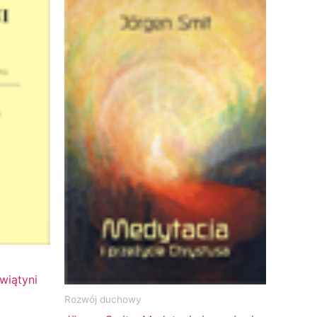
wiątyni
Rozwój duchowy