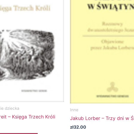
e dziecka
Inne
eit – Księga Trzech Króli
Jakub Lorber – Trzy dni w Ś
zł
32.00