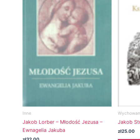
Inne
Wychowani
Jakob Lorber – Młodość Jezusa –
Jakob Str
Ewnagelia Jakuba
zł
25.00
zł
32.00