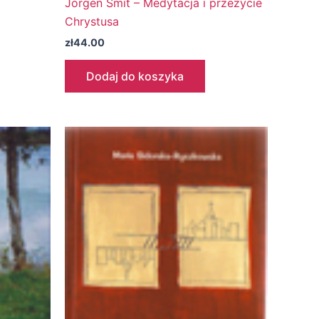
Jörgen Smit – Medytacja i przeżycie
Chrystusa
zł
44.00
Dodaj do koszyka