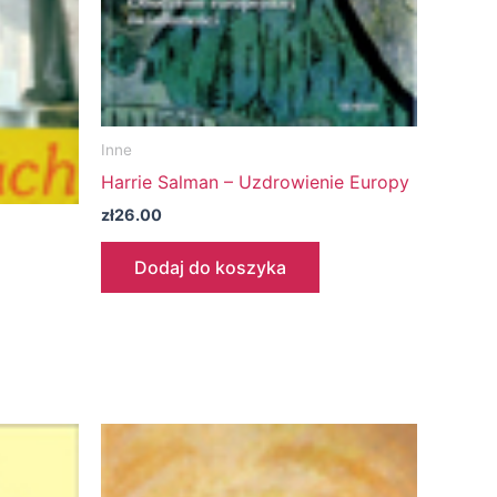
Inne
Harrie Salman – Uzdrowienie Europy
zł
26.00
Dodaj do koszyka