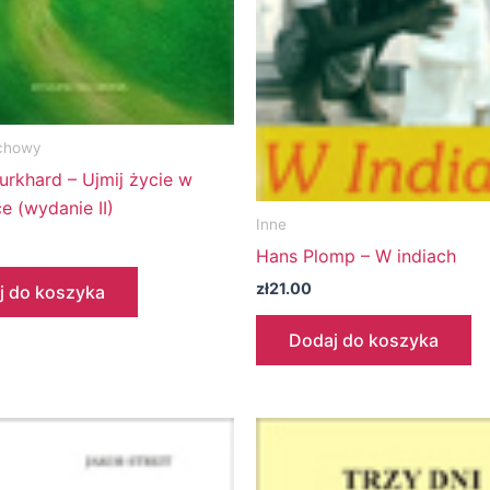
chowy
urkhard – Ujmij życie w
e (wydanie II)
Inne
Hans Plomp – W indiach
zł
21.00
j do koszyka
Dodaj do koszyka