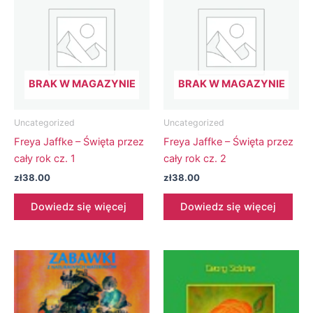
BRAK W MAGAZYNIE
BRAK W MAGAZYNIE
Uncategorized
Uncategorized
Freya Jaffke – Święta przez
Freya Jaffke – Święta przez
cały rok cz. 1
cały rok cz. 2
zł
38.00
zł
38.00
Dowiedz się więcej
Dowiedz się więcej