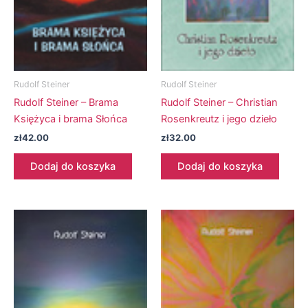
Rudolf Steiner
Rudolf Steiner
Rudolf Steiner – Brama
Rudolf Steiner – Christian
Księżyca i brama Słońca
Rosenkreutz i jego dzieło
zł
42.00
zł
32.00
Dodaj do koszyka
Dodaj do koszyka