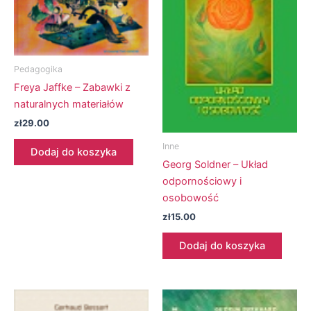
Pedagogika
Freya Jaffke – Zabawki z
naturalnych materiałów
zł
29.00
Inne
Dodaj do koszyka
Georg Soldner – Układ
odpornościowy i
osobowość
zł
15.00
Dodaj do koszyka