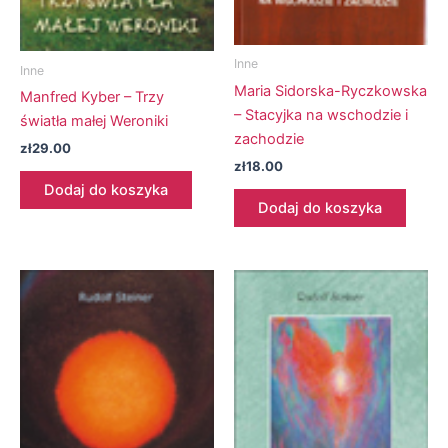
Inne
Inne
Maria Sidorska-Ryczkowska
Manfred Kyber – Trzy
– Stacyjka na wschodzie i
światła małej Weroniki
zachodzie
zł
29.00
zł
18.00
Dodaj do koszyka
Dodaj do koszyka