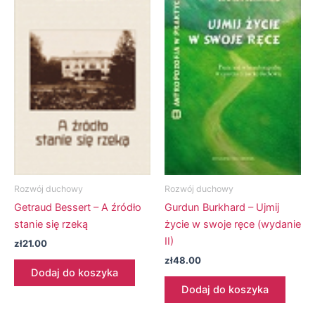
Rozwój duchowy
Rozwój duchowy
Getraud Bessert – A źródło
Gurdun Burkhard – Ujmij
stanie się rzeką
życie w swoje ręce (wydanie
II)
zł
21.00
zł
48.00
Dodaj do koszyka
Dodaj do koszyka