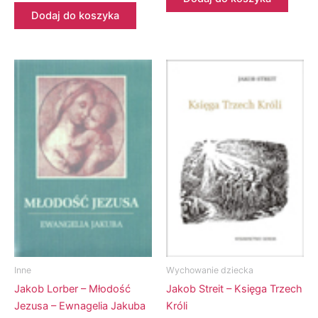
Dodaj do koszyka
Inne
Wychowanie dziecka
Jakob Lorber – Młodość
Jakob Streit – Księga Trzech
Jezusa – Ewnagelia Jakuba
Króli