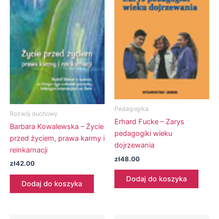
Pedagogika
Rozwój duchowy
Erhard Fucke – Zarys
Barbara Kowalewska – Życie
pedagogiki wieku
przed życiem, prawa karmy i
dojrzewania
reinkarnacji
zł
48.00
zł
42.00
Dodaj do koszyka
Dodaj do koszyka