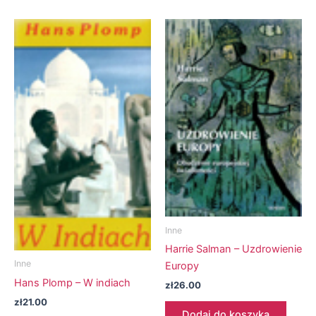
Inne
Harrie Salman – Uzdrowienie
Inne
Europy
Hans Plomp – W indiach
zł
26.00
zł
21.00
Dodaj do koszyka