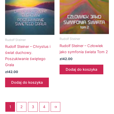
Rudolf Steiner
Rudolf Steiner
Rudolf Steiner – Człowiek
Rudolf Steiner – Chrystus i
jako symfonia świata Tom 2
świat duchowy.
Poszukiwanie świętego
zł
42.00
Grala
Dodaj do koszyka
zł
42.00
Dodaj do koszyka
1
2
3
4
→