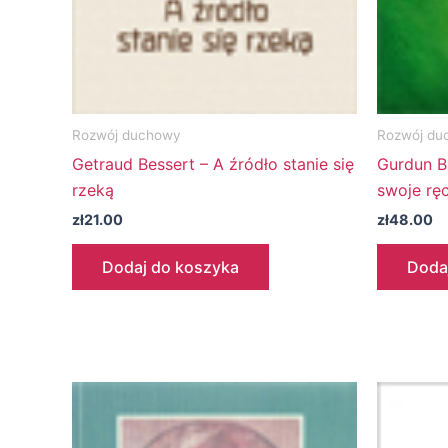
Rozwój duchowy
Rozwój du
Getraud Bessert – A źródło stanie się
Gurdun B
rzeką
swoje ręc
zł
21.00
zł
48.00
Dodaj do koszyka
Doda