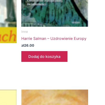
Inne
Harrie Salman – Uzdrowienie Europy
zł
26.00
Dodaj do koszyka