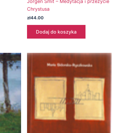
Jörgen Smit – Medytacja i przeżycie
Chrystusa
zł
44.00
Dodaj do koszyka