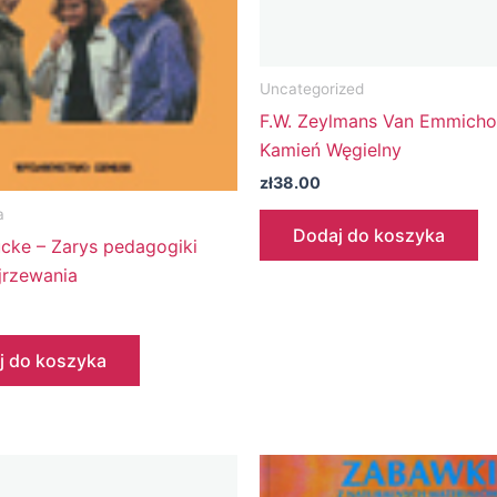
Uncategorized
F.W. Zeylmans Van Emmicho
Kamień Węgielny
zł
38.00
a
Dodaj do koszyka
ucke – Zarys pedagogiki
jrzewania
j do koszyka