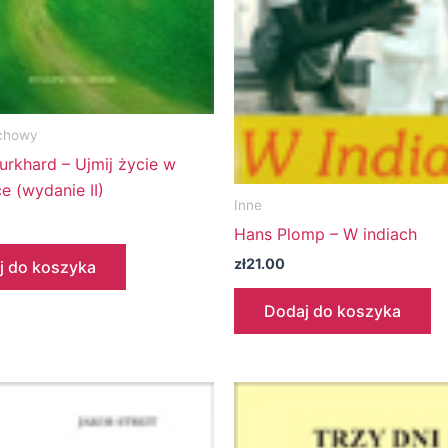
chowy
urkhard – Ujmij życie w
e (wydanie II)
Inne
Hans Plomp – W indiach
zł
21.00
j do koszyka
Dodaj do koszyka