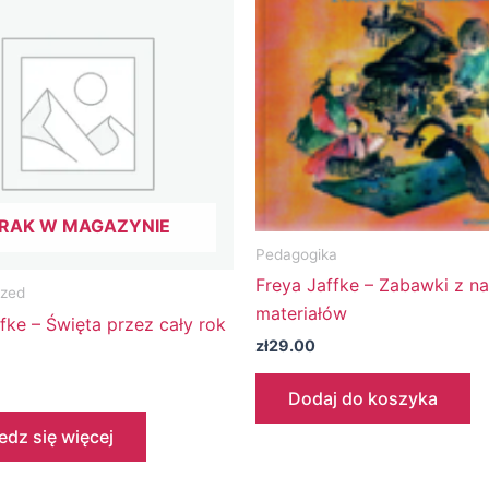
RAK W MAGAZYNIE
Pedagogika
Freya Jaffke – Zabawki z na
ized
materiałów
fke – Święta przez cały rok
zł
29.00
Dodaj do koszyka
dz się więcej