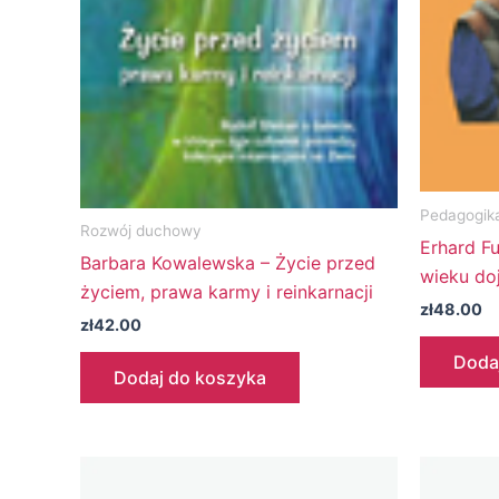
Pedagogik
Rozwój duchowy
Erhard F
Barbara Kowalewska – Życie przed
wieku do
życiem, prawa karmy i reinkarnacji
zł
48.00
zł
42.00
Doda
Dodaj do koszyka