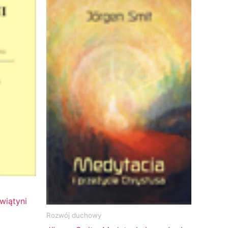
wiątyni
Rozwój duchowy