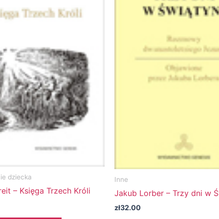
e dziecka
Inne
eit – Księga Trzech Króli
Jakub Lorber – Trzy dni w Ś
zł
32.00