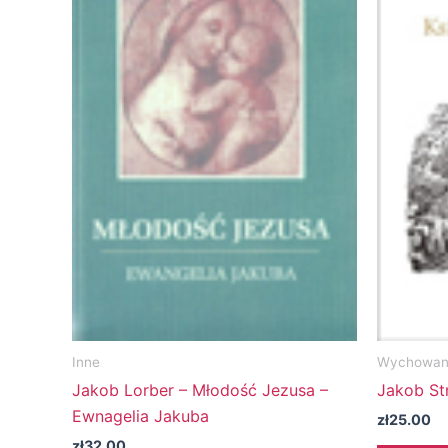
Inne
Wychowani
Jakob Lorber – Młodość Jezusa –
Jakob Str
Ewnagelia Jakuba
zł
25.00
zł
32.00