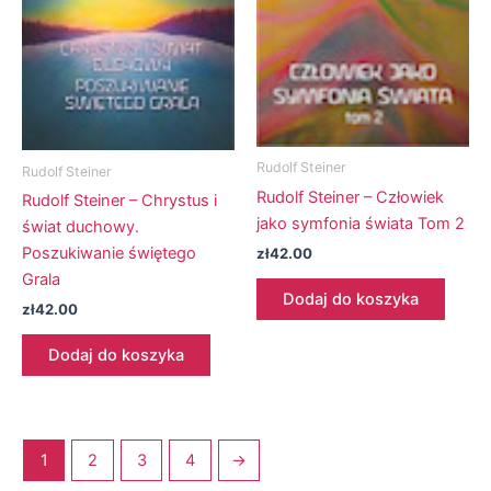
Rudolf Steiner
Rudolf Steiner
Rudolf Steiner – Człowiek
Rudolf Steiner – Chrystus i
jako symfonia świata Tom 2
świat duchowy.
Poszukiwanie świętego
zł
42.00
Grala
Dodaj do koszyka
zł
42.00
Dodaj do koszyka
1
2
3
4
→