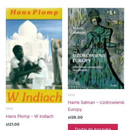
Inne
Harrie Salman – Uzdrowienie
Inne
Europy
Hans Plomp – W indiach
zł
26.00
zł
21.00
Dodaj do koszyka