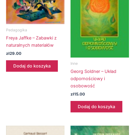
Pedagogika
Freya Jaffke – Zabawki z
naturalnych materiałów
zł
29.00
Inne
Dodaj do koszyka
Georg Soldner – Układ
odpornościowy i
osobowość
zł
15.00
Dodaj do koszyka