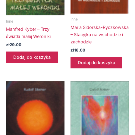
Inne
Inne
Maria Sidorska-Ryczkowska
Manfred Kyber – Trzy
– Stacyjka na wschodzie i
światła małej Weroniki
zachodzie
zł
29.00
zł
18.00
Dodaj do koszyka
Dodaj do koszyka