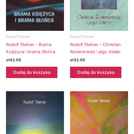
Rudolf Steiner
Rudolf Steiner
Rudolf Steiner – Brama
Rudolf Steiner – Christian
Księżyca i brama Słońca
Rosenkreutz i jego dzieło
zł
42.00
zł
32.00
Dodaj do koszyka
Dodaj do koszyka