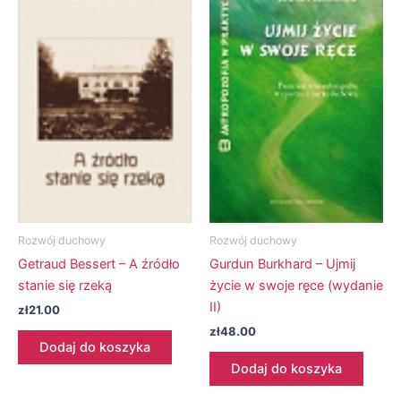
Rozwój duchowy
Rozwój duchowy
Getraud Bessert – A źródło
Gurdun Burkhard – Ujmij
stanie się rzeką
życie w swoje ręce (wydanie
II)
zł
21.00
zł
48.00
Dodaj do koszyka
Dodaj do koszyka