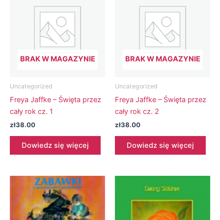
BRAK W MAGAZYNIE
BRAK W MAGAZYNIE
Uncategorized
Uncategorized
Freya Jaffke – Święta przez
Freya Jaffke – Święta przez
cały rok cz. 1
cały rok cz. 2
zł
38.00
zł
38.00
Dowiedz się więcej
Dowiedz się więcej