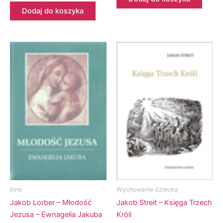
Dodaj do koszyka
Inne
Wychowanie dziecka
Jakob Lorber – Młodość
Jakob Streit – Księga Trzech
Jezusa – Ewnagelia Jakuba
Króli