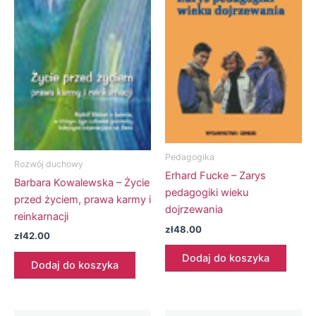
Pedagogika
Rozwój duchowy
Erhard Fucke – Zarys
Barbara Kowalewska – Życie
pedagogiki wieku
przed życiem, prawa karmy i
dojrzewania
reinkarnacji
zł
48.00
zł
42.00
Dodaj do koszyka
Dodaj do koszyka