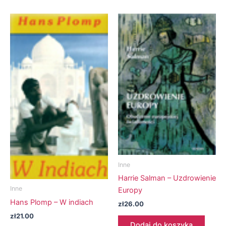
Inne
Harrie Salman – Uzdrowienie
Inne
Europy
Hans Plomp – W indiach
zł
26.00
zł
21.00
Dodaj do koszyka