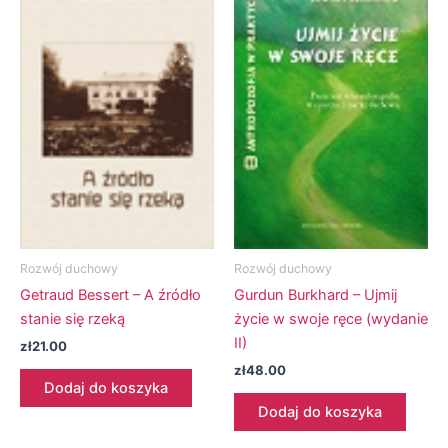
Rozwój duchowy
Rozwój duchowy
Getraud Bessert – A źródło
Gurdun Burkhard – Ujmij
stanie się rzeką
życie w swoje ręce (wydanie
II)
zł
21.00
zł
48.00
Dodaj do koszyka
Dodaj do koszyka