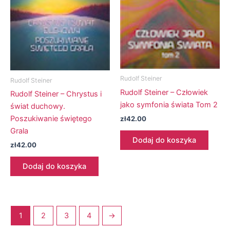
Rudolf Steiner
Rudolf Steiner
Rudolf Steiner – Człowiek
Rudolf Steiner – Chrystus i
jako symfonia świata Tom 2
świat duchowy.
Poszukiwanie świętego
zł
42.00
Grala
Dodaj do koszyka
zł
42.00
Dodaj do koszyka
1
2
3
4
→