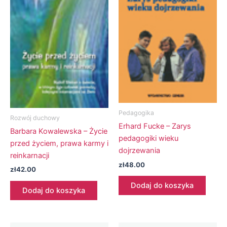
Pedagogika
Rozwój duchowy
Erhard Fucke – Zarys
Barbara Kowalewska – Życie
pedagogiki wieku
przed życiem, prawa karmy i
dojrzewania
reinkarnacji
zł
48.00
zł
42.00
Dodaj do koszyka
Dodaj do koszyka