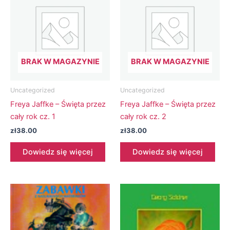
BRAK W MAGAZYNIE
BRAK W MAGAZYNIE
Uncategorized
Uncategorized
Freya Jaffke – Święta przez
Freya Jaffke – Święta przez
cały rok cz. 1
cały rok cz. 2
zł
38.00
zł
38.00
Dowiedz się więcej
Dowiedz się więcej