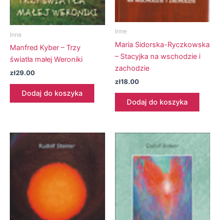
Inne
Inne
Maria Sidorska-Ryczkowska
Manfred Kyber – Trzy
– Stacyjka na wschodzie i
światła małej Weroniki
zachodzie
zł
29.00
zł
18.00
Dodaj do koszyka
Dodaj do koszyka