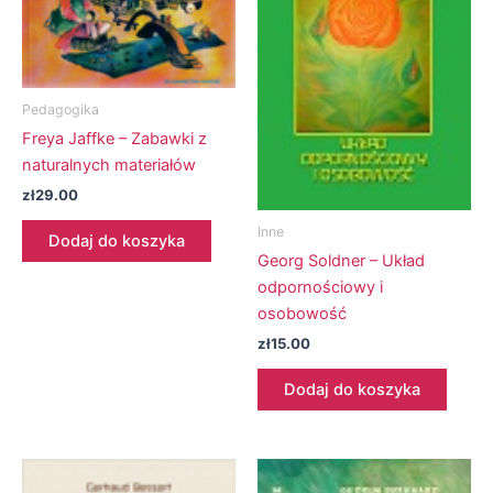
Pedagogika
Freya Jaffke – Zabawki z
naturalnych materiałów
zł
29.00
Inne
Dodaj do koszyka
Georg Soldner – Układ
odpornościowy i
osobowość
zł
15.00
Dodaj do koszyka