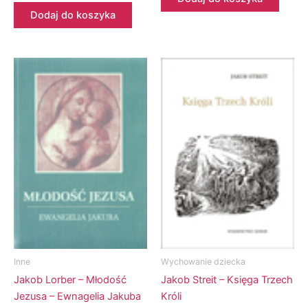
Dodaj do koszyka
Inne
Wychowanie dziecka
Jakob Lorber – Młodość
Jakob Streit – Księga Trzech
Jezusa – Ewnagelia Jakuba
Króli