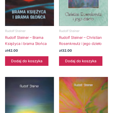
Rudolf Steiner
Rudolf Steiner
Rudolf Steiner – Brama
Rudolf Steiner – Christian
Księżyca i brama Słońca
Rosenkreutz i jego dzieło
zł
42.00
zł
32.00
Dodaj do koszyka
Dodaj do koszyka