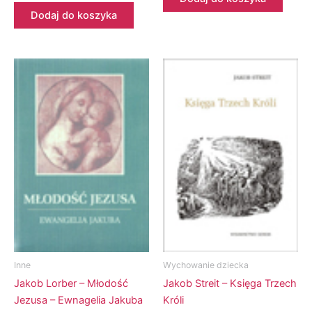
Dodaj do koszyka
Inne
Wychowanie dziecka
Jakob Lorber – Młodość
Jakob Streit – Księga Trzech
Jezusa – Ewnagelia Jakuba
Króli