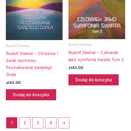
Rudolf Steiner
Rudolf Steiner
Rudolf Steiner – Człowiek
Rudolf Steiner – Chrystus i
jako symfonia świata Tom 2
świat duchowy.
Poszukiwanie świętego
zł
42.00
Grala
Dodaj do koszyka
zł
42.00
Dodaj do koszyka
1
2
3
4
→