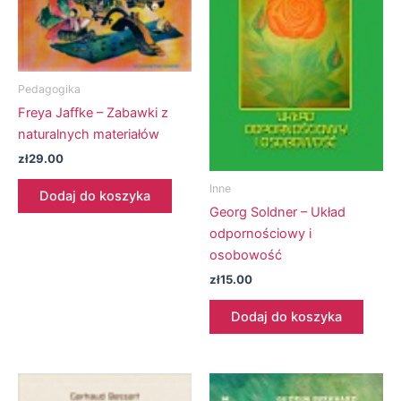
Pedagogika
Freya Jaffke – Zabawki z
naturalnych materiałów
zł
29.00
Inne
Dodaj do koszyka
Georg Soldner – Układ
odpornościowy i
osobowość
zł
15.00
Dodaj do koszyka