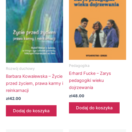
Pedagogika
Rozwój duchowy
Erhard Fucke – Zarys
Barbara Kowalewska – Życie
pedagogiki wieku
przed życiem, prawa karmy i
dojrzewania
reinkarnacji
zł
48.00
zł
42.00
Dodaj do koszyka
Dodaj do koszyka