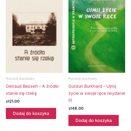
Rozwój duchowy
Rozwój duchowy
Getraud Bessert – A źródło
Gurdun Burkhard – Ujmij
stanie się rzeką
życie w swoje ręce (wydanie
II)
zł
21.00
zł
48.00
Dodaj do koszyka
Dodaj do koszyka