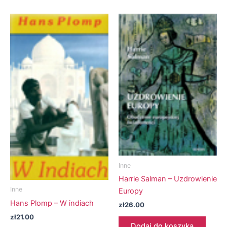
Inne
Harrie Salman – Uzdrowienie
Inne
Europy
Hans Plomp – W indiach
zł
26.00
zł
21.00
Dodaj do koszyka