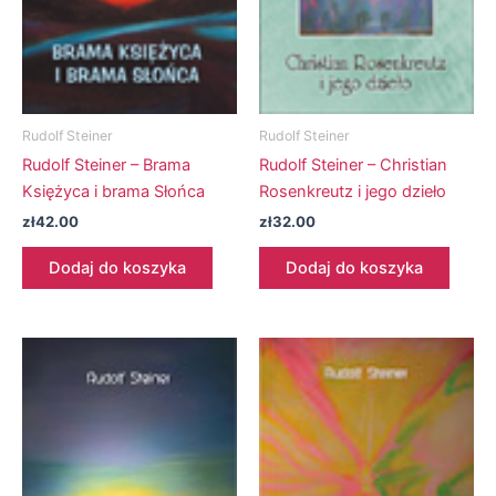
Rudolf Steiner
Rudolf Steiner
Rudolf Steiner – Brama
Rudolf Steiner – Christian
Księżyca i brama Słońca
Rosenkreutz i jego dzieło
zł
42.00
zł
32.00
Dodaj do koszyka
Dodaj do koszyka