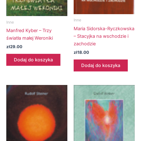
Inne
Inne
Maria Sidorska-Ryczkowska
Manfred Kyber – Trzy
– Stacyjka na wschodzie i
światła małej Weroniki
zachodzie
zł
29.00
zł
18.00
Dodaj do koszyka
Dodaj do koszyka