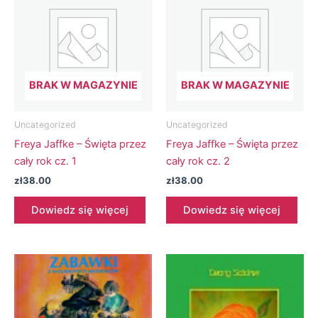
BRAK W MAGAZYNIE
BRAK W MAGAZYNIE
Uncategorized
Uncategorized
Freya Jaffke – Święta przez
Freya Jaffke – Święta przez
cały rok cz. 1
cały rok cz. 2
zł
38.00
zł
38.00
Dowiedz się więcej
Dowiedz się więcej