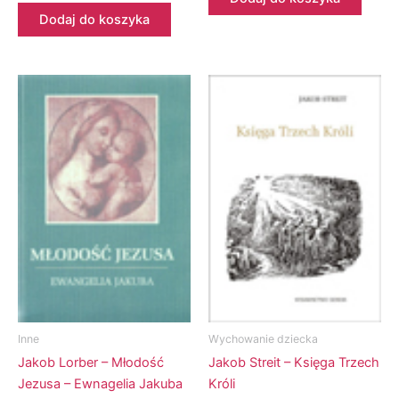
Dodaj do koszyka
Inne
Wychowanie dziecka
Jakob Lorber – Młodość
Jakob Streit – Księga Trzech
Jezusa – Ewnagelia Jakuba
Króli