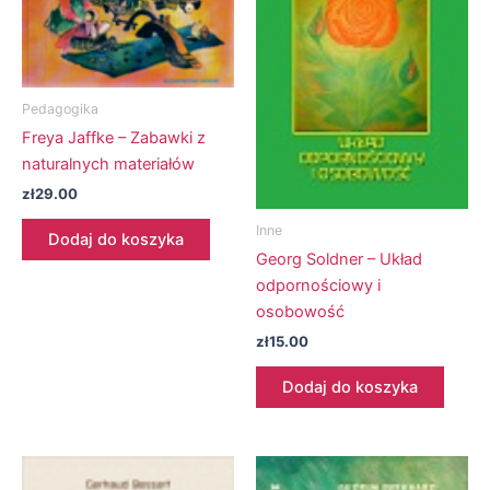
Pedagogika
Freya Jaffke – Zabawki z
naturalnych materiałów
zł
29.00
Inne
Dodaj do koszyka
Georg Soldner – Układ
odpornościowy i
osobowość
zł
15.00
Dodaj do koszyka