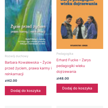
Pedagogika
Rozwój duchowy
Erhard Fucke – Zarys
Barbara Kowalewska – Życie
pedagogiki wieku
przed życiem, prawa karmy i
dojrzewania
reinkarnacji
zł
48.00
zł
42.00
Dodaj do koszyka
Dodaj do koszyka