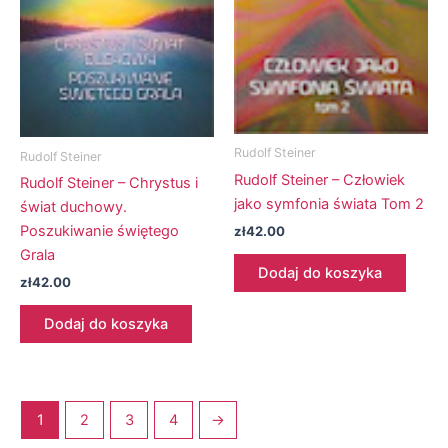
Rudolf Steiner
Rudolf Steiner
Rudolf Steiner – Człowiek
Rudolf Steiner – Chrystus i
jako symfonia świata Tom 2
świat duchowy.
Poszukiwanie świętego
zł
42.00
Grala
Dodaj do koszyka
zł
42.00
Dodaj do koszyka
1
2
3
4
→