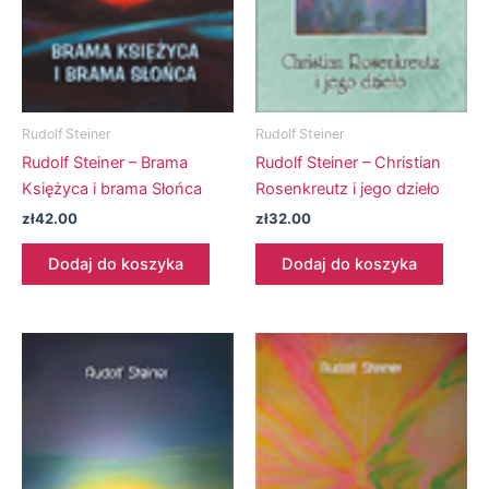
Rudolf Steiner
Rudolf Steiner
Rudolf Steiner – Brama
Rudolf Steiner – Christian
Księżyca i brama Słońca
Rosenkreutz i jego dzieło
zł
42.00
zł
32.00
Dodaj do koszyka
Dodaj do koszyka