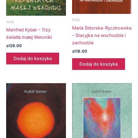
Inne
Inne
Maria Sidorska-Ryczkowska
Manfred Kyber – Trzy
– Stacyjka na wschodzie i
światła małej Weroniki
zachodzie
zł
29.00
zł
18.00
Dodaj do koszyka
Dodaj do koszyka