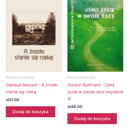
Rozwój duchowy
Rozwój duchowy
Getraud Bessert – A źródło
Gurdun Burkhard – Ujmij
stanie się rzeką
życie w swoje ręce (wydanie
II)
zł
21.00
zł
48.00
Dodaj do koszyka
Dodaj do koszyka