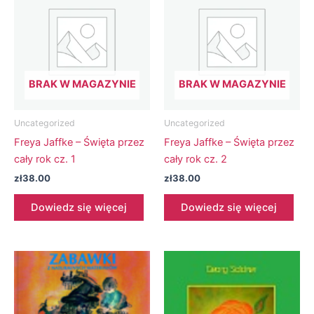
BRAK W MAGAZYNIE
BRAK W MAGAZYNIE
Uncategorized
Uncategorized
Freya Jaffke – Święta przez
Freya Jaffke – Święta przez
cały rok cz. 1
cały rok cz. 2
zł
38.00
zł
38.00
Dowiedz się więcej
Dowiedz się więcej