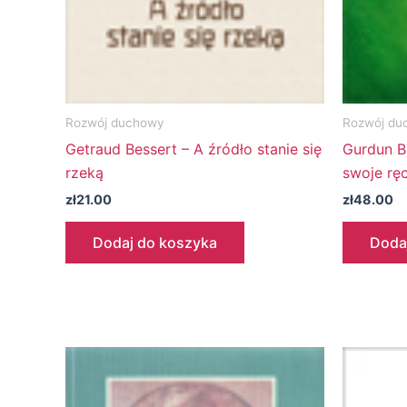
Rozwój duchowy
Rozwój du
Getraud Bessert – A źródło stanie się
Gurdun B
rzeką
swoje ręc
zł
21.00
zł
48.00
Dodaj do koszyka
Doda