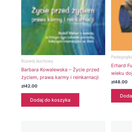
Pedagogik
Rozwój duchowy
Erhard F
Barbara Kowalewska – Życie przed
wieku do
życiem, prawa karmy i reinkarnacji
zł
48.00
zł
42.00
Doda
Dodaj do koszyka