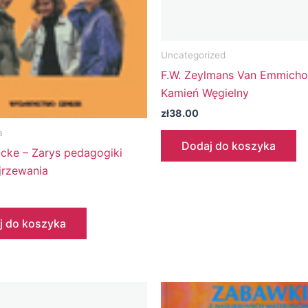
Uncategorized
F.W. Zeylmans Van Emmicho
Kamień Węgielny
zł
38.00
a
Dodaj do koszyka
ucke – Zarys pedagogiki
jrzewania
j do koszyka