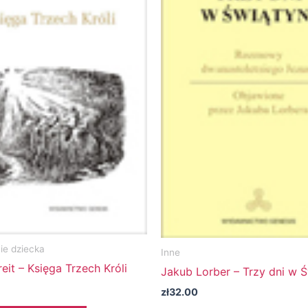
e dziecka
Inne
eit – Księga Trzech Króli
Jakub Lorber – Trzy dni w Ś
zł
32.00