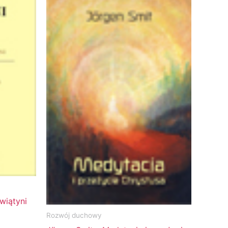
wiątyni
Rozwój duchowy