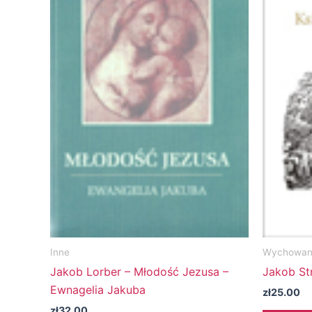
Inne
Wychowani
Jakob Lorber – Młodość Jezusa –
Jakob Str
Ewnagelia Jakuba
zł
25.00
zł
32.00