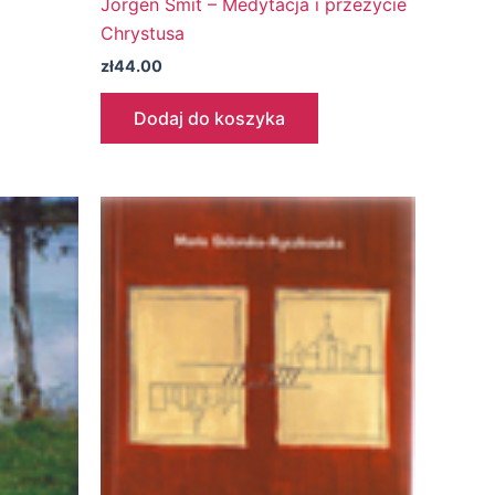
Jörgen Smit – Medytacja i przeżycie
Chrystusa
zł
44.00
Dodaj do koszyka