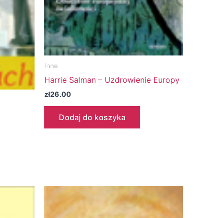
Inne
Harrie Salman – Uzdrowienie Europy
zł
26.00
Dodaj do koszyka