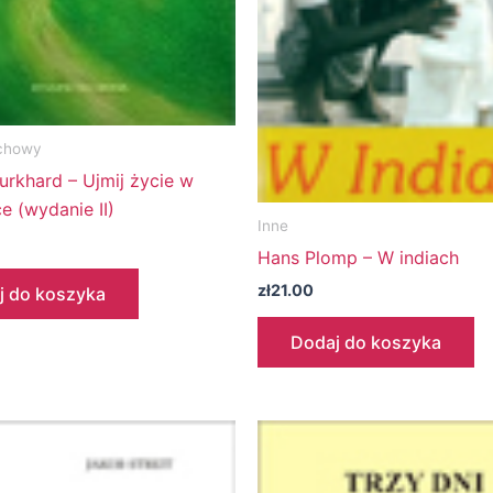
chowy
urkhard – Ujmij życie w
e (wydanie II)
Inne
Hans Plomp – W indiach
zł
21.00
j do koszyka
Dodaj do koszyka