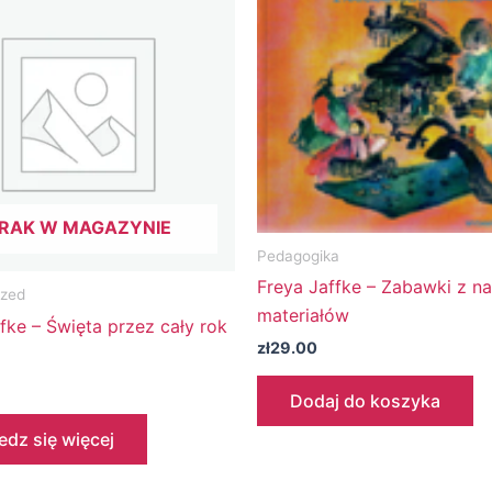
RAK W MAGAZYNIE
Pedagogika
Freya Jaffke – Zabawki z na
ized
materiałów
fke – Święta przez cały rok
zł
29.00
Dodaj do koszyka
dz się więcej