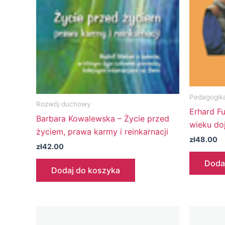
Pedagogik
Rozwój duchowy
Erhard F
Barbara Kowalewska – Życie przed
wieku do
życiem, prawa karmy i reinkarnacji
zł
48.00
zł
42.00
Doda
Dodaj do koszyka