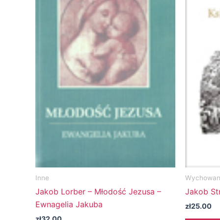
Inne
Wychowani
Jakob Lorber – Młodość Jezusa –
Jakob Str
Ewnagelia Jakuba
zł
25.00
zł
32.00