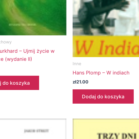
chowy
urkhard – Ujmij życie w
e (wydanie II)
Inne
Hans Plomp – W indiach
zł
21.00
j do koszyka
Dodaj do koszyka