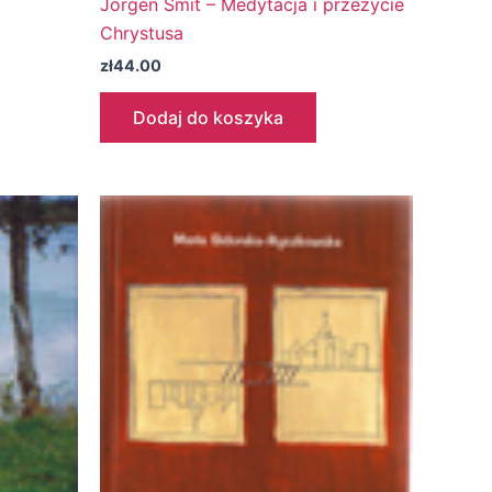
Jörgen Smit – Medytacja i przeżycie
Chrystusa
zł
44.00
Dodaj do koszyka