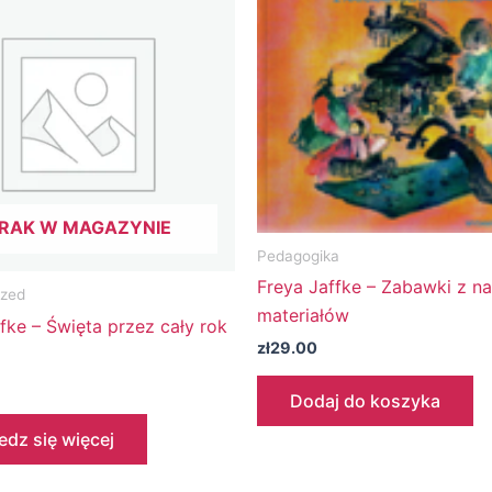
RAK W MAGAZYNIE
Pedagogika
Freya Jaffke – Zabawki z na
ized
materiałów
fke – Święta przez cały rok
zł
29.00
Dodaj do koszyka
dz się więcej