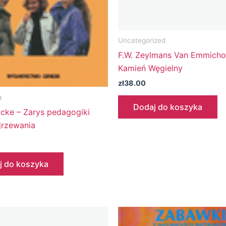
Uncategorized
F.W. Zeylmans Van Emmicho
Kamień Węgielny
zł
38.00
a
Dodaj do koszyka
ucke – Zarys pedagogiki
jrzewania
j do koszyka