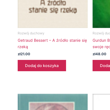
Rozwój duchowy
Rozwój du
Getraud Bessert – A źródło stanie się
Gurdun B
rzeką
swoje ręc
zł
21.00
zł
48.00
Dodaj do koszyka
Doda