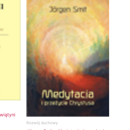
wiątyni
Rozwój duchowy