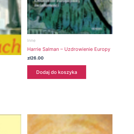
Inne
Harrie Salman – Uzdrowienie Europy
zł
26.00
Dodaj do koszyka