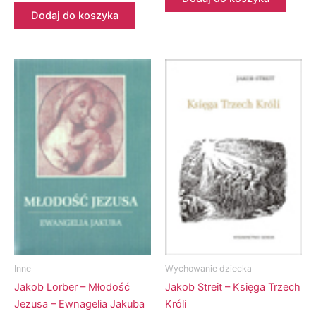
Dodaj do koszyka
Inne
Wychowanie dziecka
Jakob Lorber – Młodość
Jakob Streit – Księga Trzech
Jezusa – Ewnagelia Jakuba
Króli