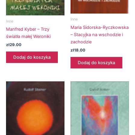
Inne
Inne
Maria Sidorska-Ryczkowska
Manfred Kyber – Trzy
– Stacyjka na wschodzie i
światła małej Weroniki
zachodzie
zł
29.00
zł
18.00
Dodaj do koszyka
Dodaj do koszyka