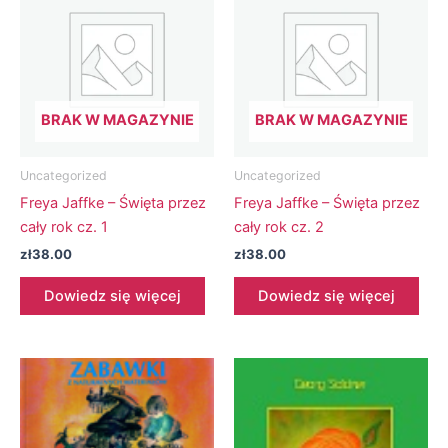
BRAK W MAGAZYNIE
BRAK W MAGAZYNIE
Uncategorized
Uncategorized
Freya Jaffke – Święta przez
Freya Jaffke – Święta przez
cały rok cz. 1
cały rok cz. 2
zł
38.00
zł
38.00
Dowiedz się więcej
Dowiedz się więcej