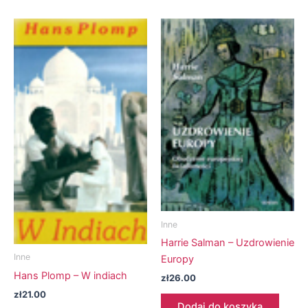
Inne
Harrie Salman – Uzdrowienie
Inne
Europy
Hans Plomp – W indiach
zł
26.00
zł
21.00
Dodaj do koszyka