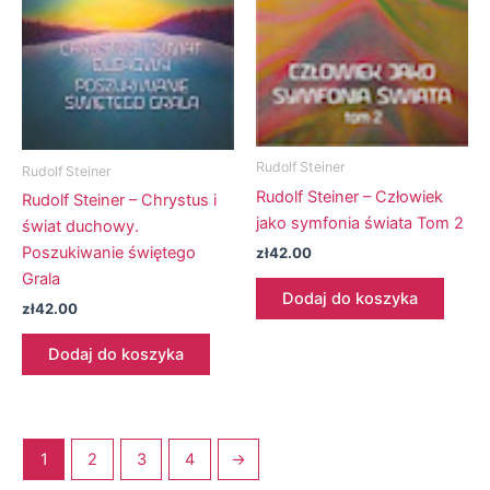
Rudolf Steiner
Rudolf Steiner
Rudolf Steiner – Człowiek
Rudolf Steiner – Chrystus i
jako symfonia świata Tom 2
świat duchowy.
Poszukiwanie świętego
zł
42.00
Grala
Dodaj do koszyka
zł
42.00
Dodaj do koszyka
1
2
3
4
→