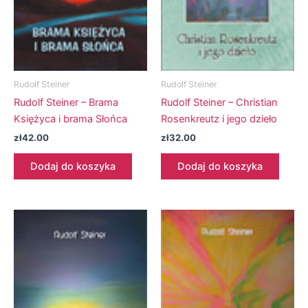
Rudolf Steiner
Rudolf Steiner
Rudolf Steiner – Brama
Rudolf Steiner – Christian
Księżyca i brama Słońca
Rosenkreutz i jego dzieło
zł
42.00
zł
32.00
Dodaj do koszyka
Dodaj do koszyka