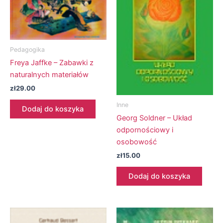
Pedagogika
Freya Jaffke – Zabawki z
naturalnych materiałów
zł
29.00
Inne
Dodaj do koszyka
Georg Soldner – Układ
odpornościowy i
osobowość
zł
15.00
Dodaj do koszyka