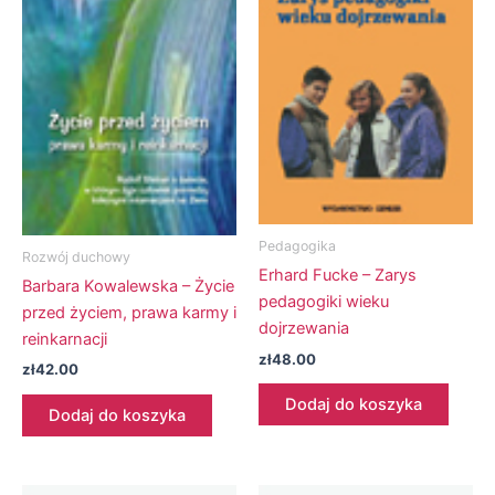
Pedagogika
Rozwój duchowy
Erhard Fucke – Zarys
Barbara Kowalewska – Życie
pedagogiki wieku
przed życiem, prawa karmy i
dojrzewania
reinkarnacji
zł
48.00
zł
42.00
Dodaj do koszyka
Dodaj do koszyka