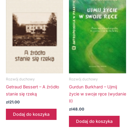
Rozwój duchowy
Rozwój duchowy
Getraud Bessert – A źródło
Gurdun Burkhard – Ujmij
stanie się rzeką
życie w swoje ręce (wydanie
II)
zł
21.00
zł
48.00
Dodaj do koszyka
Dodaj do koszyka