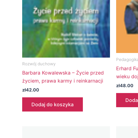
Pedagogik
Rozwój duchowy
Erhard F
Barbara Kowalewska – Życie przed
wieku do
życiem, prawa karmy i reinkarnacji
zł
48.00
zł
42.00
Doda
Dodaj do koszyka