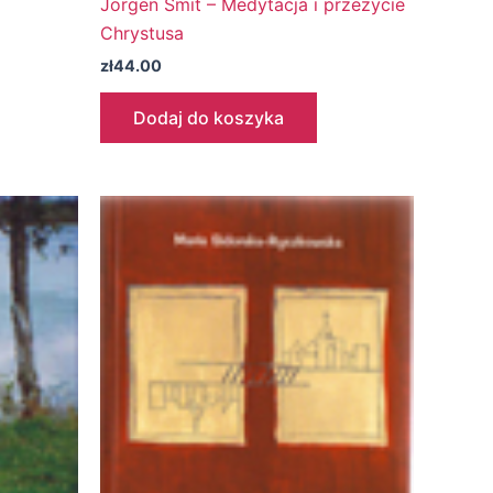
Jörgen Smit – Medytacja i przeżycie
Chrystusa
zł
44.00
Dodaj do koszyka