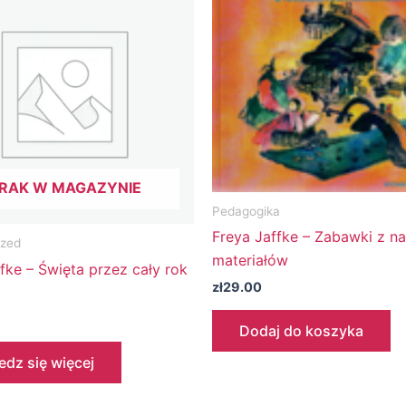
RAK W MAGAZYNIE
Pedagogika
Freya Jaffke – Zabawki z na
ized
materiałów
fke – Święta przez cały rok
zł
29.00
Dodaj do koszyka
dz się więcej