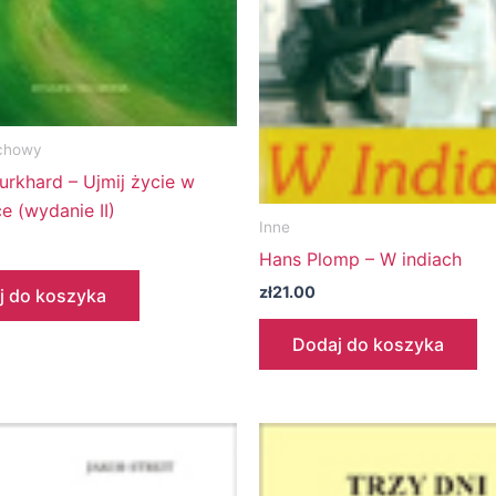
chowy
urkhard – Ujmij życie w
e (wydanie II)
Inne
Hans Plomp – W indiach
zł
21.00
j do koszyka
Dodaj do koszyka