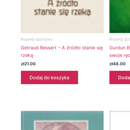
Rozwój duchowy
Rozwój du
Getraud Bessert – A źródło stanie się
Gurdun B
rzeką
swoje ręc
zł
21.00
zł
48.00
Dodaj do koszyka
Doda