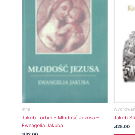
Inne
Wychowani
Jakob Lorber – Młodość Jezusa –
Jakob Str
Ewnagelia Jakuba
zł
25.00
zł
32.00