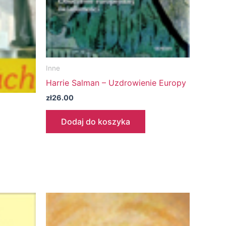
Inne
Harrie Salman – Uzdrowienie Europy
zł
26.00
Dodaj do koszyka