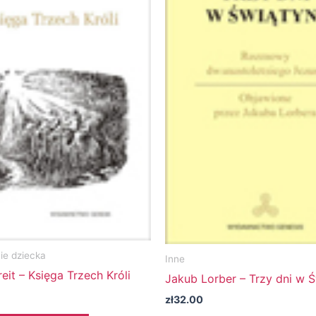
e dziecka
Inne
eit – Księga Trzech Króli
Jakub Lorber – Trzy dni w Ś
zł
32.00