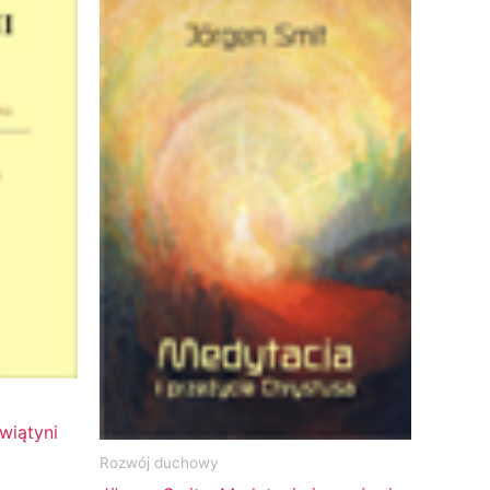
wiątyni
Rozwój duchowy