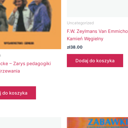
Uncategorized
F.W. Zeylmans Van Emmicho
Kamień Węgielny
zł
38.00
a
Dodaj do koszyka
ucke – Zarys pedagogiki
jrzewania
j do koszyka