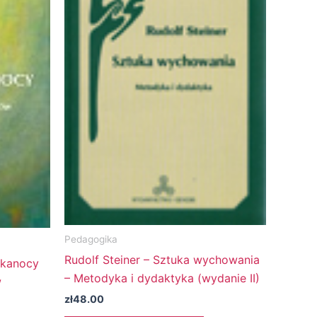
Pedagogika
Rudolf Steiner – Sztuka wychowania
lkanocy
– Metodyka i dydaktyka (wydanie II)
w
zł
48.00