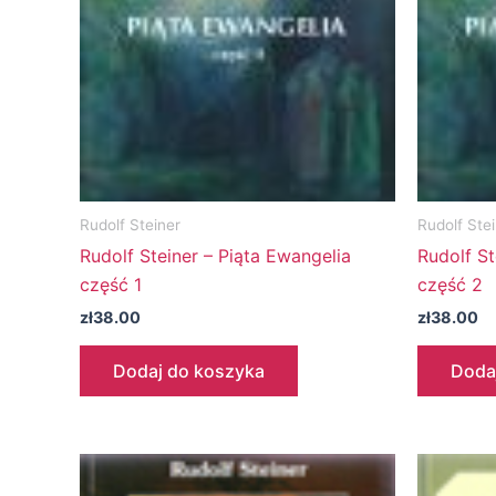
Rudolf Steiner
Rudolf Ste
Rudolf Steiner – Piąta Ewangelia
Rudolf St
część 1
część 2
zł
38.00
zł
38.00
Dodaj do koszyka
Doda