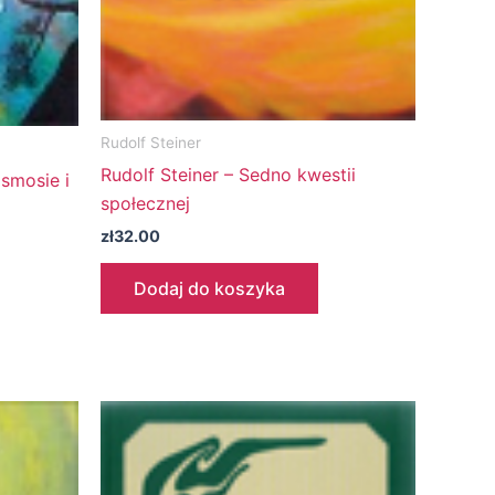
Rudolf Steiner
Rudolf Steiner – Sedno kwestii
smosie i
społecznej
zł
32.00
Dodaj do koszyka