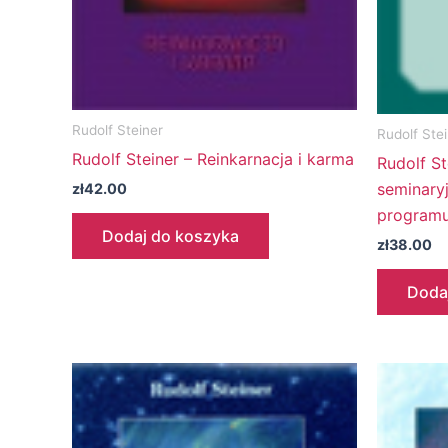
Rudolf Steiner
Rudolf Ste
Rudolf Steiner – Reinkarnacja i karma
Rudolf S
seminary
zł
42.00
programu
Dodaj do koszyka
zł
38.00
Doda