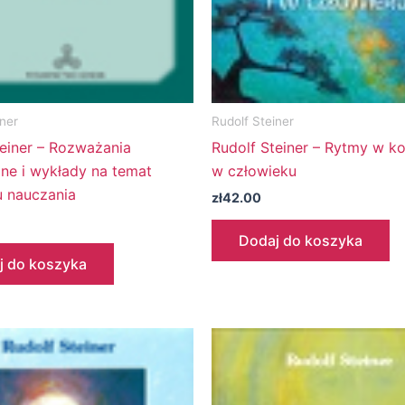
iner
Rudolf Steiner
teiner – Rozważania
Rudolf Steiner – Rytmy w ko
jne i wykłady na temat
w człowieku
 nauczania
zł
42.00
Dodaj do koszyka
j do koszyka