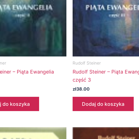
iner
Rudolf Steiner
einer – Piąta Ewangelia
Rudolf Steiner – Piąta Ewan
część 3
zł
38.00
j do koszyka
Dodaj do koszyka