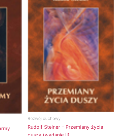
Rozwój duchowy
Rudolf Steiner – Przemiany życia
Karmy
duszy (wydanie II)