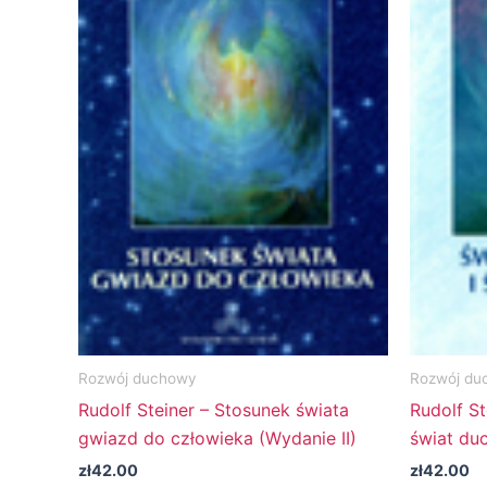
Rozwój duchowy
Rozwój du
Rudolf Steiner – Stosunek świata
Rudolf St
gwiazd do człowieka (Wydanie II)
świat du
zł
42.00
zł
42.00