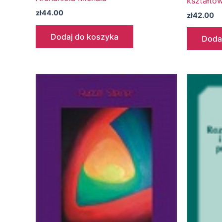
kształto
zł
44.00
zł
42.00
Dodaj do koszyka
Doda