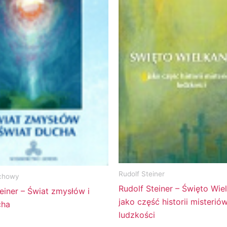
Rudolf Steiner
chowy
Rudolf Steiner – Święto Wie
einer – Świat zmysłów i
jako część historii misterió
cha
ludzkości