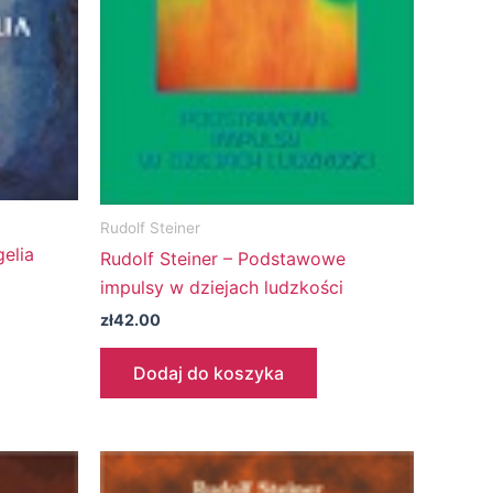
Rudolf Steiner
gelia
Rudolf Steiner – Podstawowe
impulsy w dziejach ludzkości
zł
42.00
Dodaj do koszyka