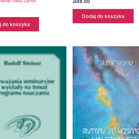
wanie nauczania
zł
48.00
Dodaj do koszyka
j do koszyka