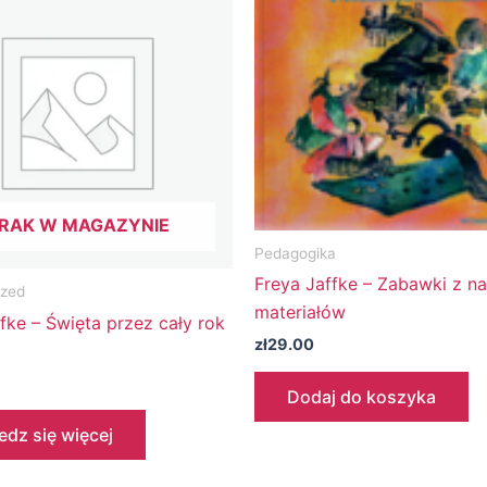
RAK W MAGAZYNIE
Pedagogika
Freya Jaffke – Zabawki z na
ized
materiałów
fke – Święta przez cały rok
zł
29.00
Dodaj do koszyka
dz się więcej