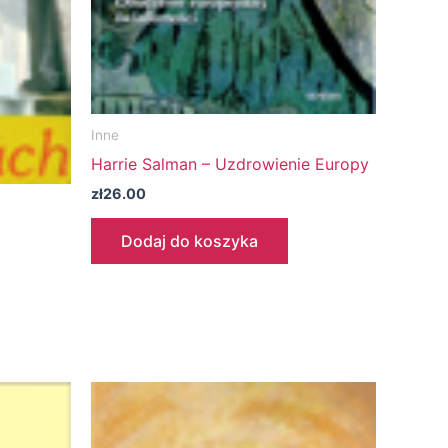
Inne
Harrie Salman – Uzdrowienie Europy
zł
26.00
Dodaj do koszyka