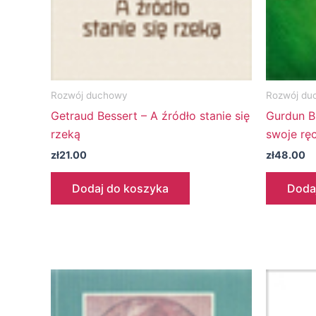
Rozwój duchowy
Rozwój du
Getraud Bessert – A źródło stanie się
Gurdun B
rzeką
swoje ręc
zł
21.00
zł
48.00
Dodaj do koszyka
Doda