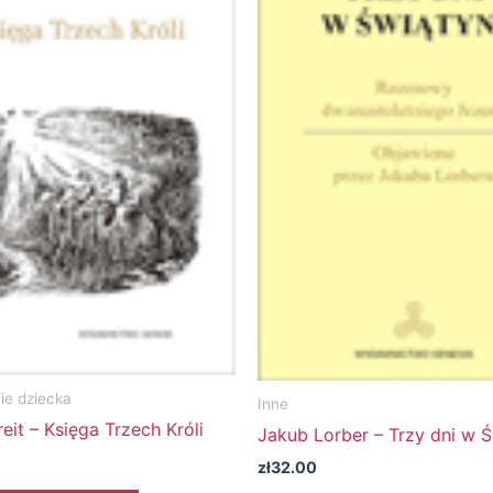
e dziecka
Inne
eit – Księga Trzech Króli
Jakub Lorber – Trzy dni w Ś
zł
32.00