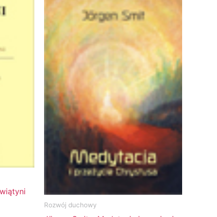
wiątyni
Rozwój duchowy