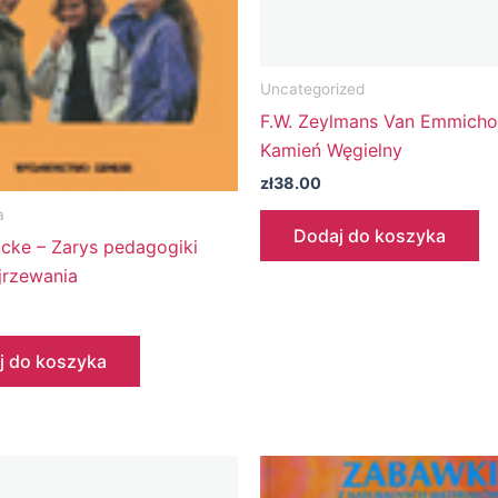
Uncategorized
F.W. Zeylmans Van Emmicho
Kamień Węgielny
zł
38.00
a
Dodaj do koszyka
ucke – Zarys pedagogiki
jrzewania
j do koszyka