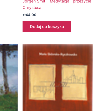
Jörgen Smit – Medytacja i przeżycie
Chrystusa
zł
44.00
Dodaj do koszyka