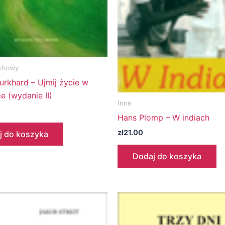
chowy
urkhard – Ujmij życie w
e (wydanie II)
Inne
Hans Plomp – W indiach
zł
21.00
j do koszyka
Dodaj do koszyka