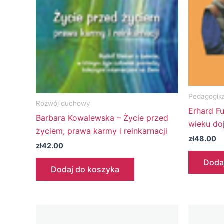
Pedagogik
Rozwój duchowy
Erhard F
Barbara Kowalewska – Życie przed
wieku do
życiem, prawa karmy i reinkarnacji
zł
48.00
zł
42.00
Doda
Dodaj do koszyka