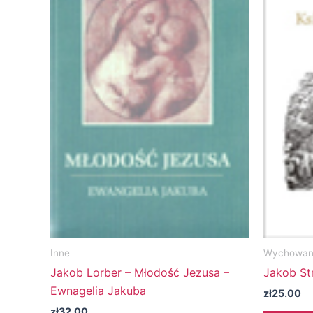
Inne
Wychowani
Jakob Lorber – Młodość Jezusa –
Jakob Str
Ewnagelia Jakuba
zł
25.00
zł
32.00