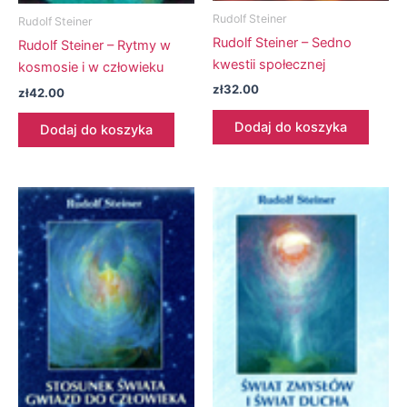
Rudolf Steiner
Rudolf Steiner
Rudolf Steiner – Sedno
Rudolf Steiner – Rytmy w
kwestii społecznej
kosmosie i w człowieku
zł
32.00
zł
42.00
Dodaj do koszyka
Dodaj do koszyka