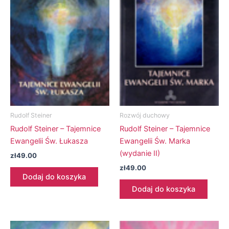
Rudolf Steiner
Rozwój duchowy
Rudolf Steiner – Tajemnice
Rudolf Steiner – Tajemnice
Ewangelii Św. Łukasza
Ewangelii Św. Marka
(wydanie II)
zł
49.00
zł
49.00
Dodaj do koszyka
Dodaj do koszyka