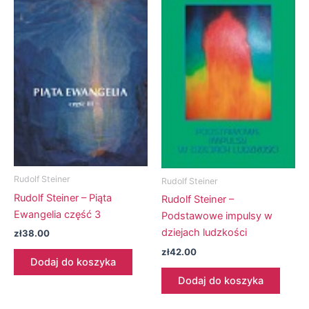
Rudolf Steiner
Rudolf Steiner
Rudolf Steiner – Piąta
Rudolf Steiner –
Ewangelia część 3
Podstawowe impulsy w
dziejach ludzkości
zł
38.00
zł
42.00
Dodaj do koszyka
Dodaj do koszyka