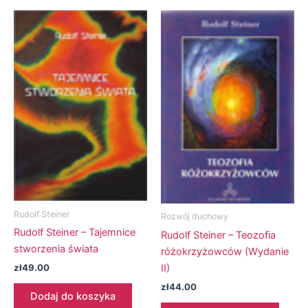
Rudolf Steiner
Rozwój duchowy
Rudolf Steiner – Tajemnice
Rudolf Steiner – Teozofia
stworzenia świata
różokrzyżowców (Wydanie
II)
zł
49.00
zł
44.00
Dodaj do koszyka