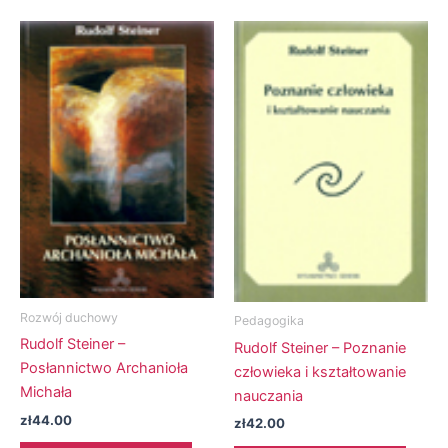
Rozwój duchowy
Pedagogika
Rudolf Steiner –
Rudolf Steiner – Poznanie
Posłannictwo Archanioła
człowieka i kształtowanie
Michała
nauczania
zł
44.00
zł
42.00