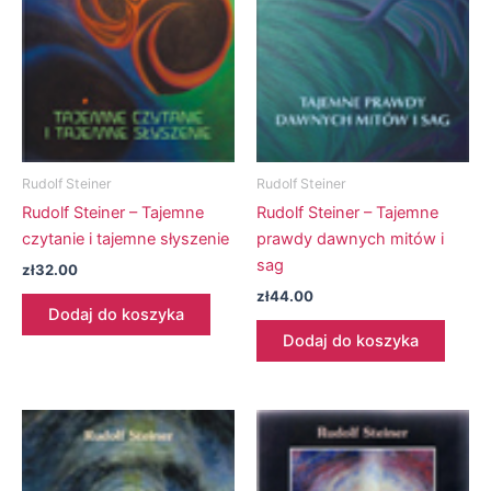
Rudolf Steiner
Rudolf Steiner
Rudolf Steiner – Tajemne
Rudolf Steiner – Tajemne
czytanie i tajemne słyszenie
prawdy dawnych mitów i
sag
zł
32.00
zł
44.00
Dodaj do koszyka
Dodaj do koszyka