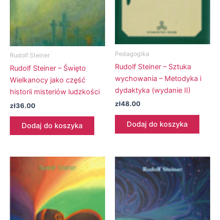
Pedagogika
Rudolf Steiner
Rudolf Steiner – Sztuka
Rudolf Steiner – Święto
wychowania – Metodyka i
Wielkanocy jako część
dydaktyka (wydanie II)
historii misteriów ludzkości
zł
48.00
zł
36.00
Dodaj do koszyka
Dodaj do koszyka