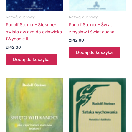
Rozwój duchowy
Rozwój duchowy
Rudolf Steiner – Stosunek
Rudolf Steiner – Świat
świata gwiazd do człowieka
zmysłów i świat ducha
(Wydanie II)
zł
42.00
zł
42.00
Dodaj do koszyka
Dodaj do koszyka