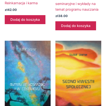
Reinkarnacja i karma
seminaryjne i wykłady na
temat programu nauczania
zł
42.00
zł
38.00
Dodaj do koszyka
Dodaj do koszyka