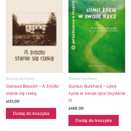
Rozwój duchowy
Rozwój duchowy
Getraud Bessert – A źródło
Gurdun Burkhard – Ujmij
stanie się rzeką
życie w swoje ręce (wydanie
II)
zł
21.00
zł
48.00
Dodaj do koszyka
Dodaj do koszyka