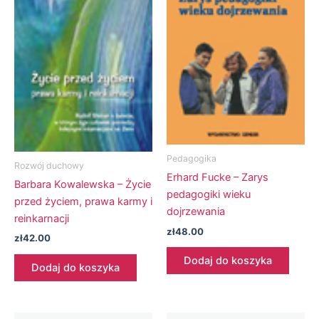
Pedagogika
Rozwój duchowy
Erhard Fucke – Zarys
Barbara Kowalewska – Życie
pedagogiki wieku
przed życiem, prawa karmy i
dojrzewania
reinkarnacji
zł
48.00
zł
42.00
Dodaj do koszyka
Dodaj do koszyka