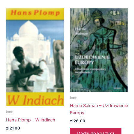
Inne
Harrie Salman – Uzdrowienie
Inne
Europy
Hans Plomp – W indiach
zł
26.00
zł
21.00
Dodaj do koszyka