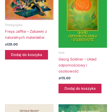
Pedagogika
Freya Jaffke – Zabawki z
naturalnych materiałów
zł
29.00
Inne
Dodaj do koszyka
Georg Soldner – Układ
odpornościowy i
osobowość
zł
15.00
Dodaj do koszyka