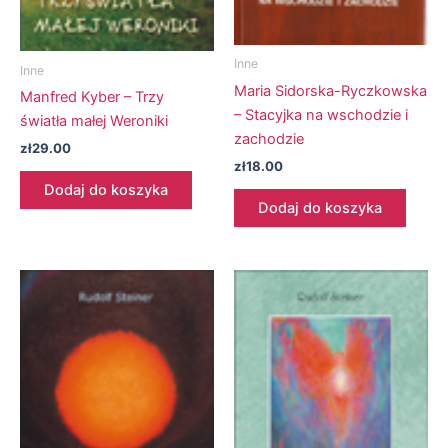
Inne
Inne
Maria Sidorska-Ryczkowska
Manfred Kyber – Trzy
– Stacyjka na wschodzie i
światła małej Weroniki
zachodzie
zł
29.00
zł
18.00
Dodaj do koszyka
Dodaj do koszyka