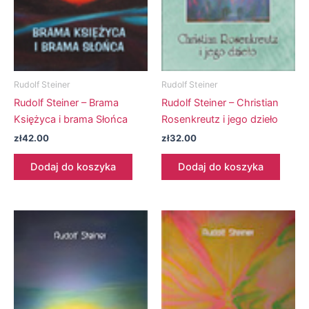
Rudolf Steiner
Rudolf Steiner
Rudolf Steiner – Brama
Rudolf Steiner – Christian
Księżyca i brama Słońca
Rosenkreutz i jego dzieło
zł
42.00
zł
32.00
Dodaj do koszyka
Dodaj do koszyka