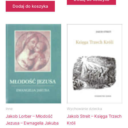
Dodaj do koszyka
Inne
Wychowanie dziecka
Jakob Lorber – Młodość
Jakob Streit – Księga Trzech
Jezusa – Ewnagelia Jakuba
Króli