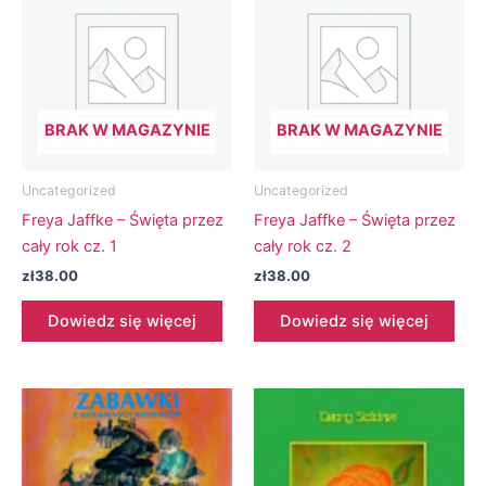
BRAK W MAGAZYNIE
BRAK W MAGAZYNIE
Uncategorized
Uncategorized
Freya Jaffke – Święta przez
Freya Jaffke – Święta przez
cały rok cz. 1
cały rok cz. 2
zł
38.00
zł
38.00
Dowiedz się więcej
Dowiedz się więcej