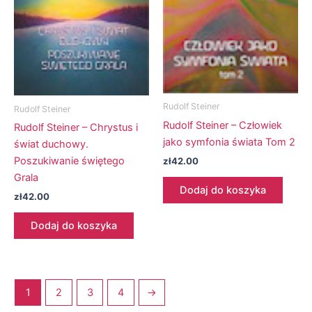
Rudolf Steiner
Rudolf Steiner
Rudolf Steiner – Człowiek
Rudolf Steiner – Chrystus i
jako symfonia świata Tom 2
świat duchowy.
Poszukiwanie świętego
zł
42.00
Grala
Dodaj do koszyka
zł
42.00
Dodaj do koszyka
1
2
3
4
→