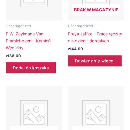
BRAK W MAGAZYNIE
Uncategorized
Uncategorized
F.W. Zeylmans Van
Freya Jaffke – Prace ręczne
Emmichoven – Kamień
dla dzieci i dorosłych
Węgielny
zł
44.00
zł
38.00
Dowiedz się więcej
Dodaj do koszyka