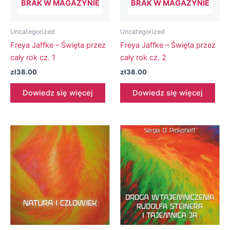
BRAK W MAGAZYNIE
BRAK W MAGAZYNIE
Uncategorized
Uncategorized
Freya Jaffke – Święta przez
Freya Jaffke – Święta przez
cały rok cz. 1
cały rok cz. 2
zł
38.00
zł
38.00
Dowiedz się więcej
Dowiedz się więcej