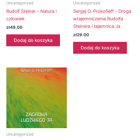
Uncategorized
Uncategorized
Rudolf Steiner – Natura i
Sergej O. Prokofieff – Droga
człowiek
wtajemniczenia Rudolfa
Steinera i tajemnica Ja
zł
49.00
zł
29.00
Dodaj do koszyka
Dodaj do koszyka
Uncategorized