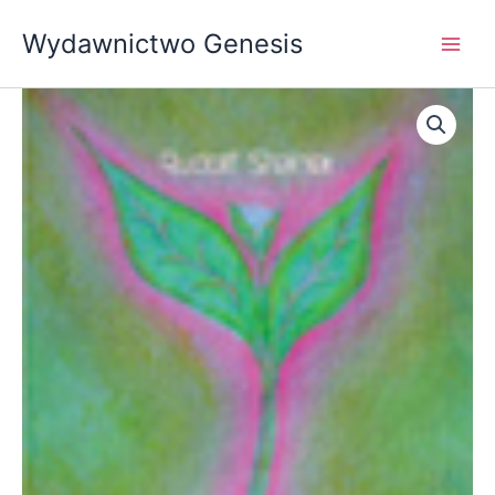
Przejdź
Wydawnictwo Genesis
do
treści