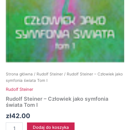
Strona główna
/
Rudolf Steiner
/ Rudolf Steiner – Człowiek jako
symfonia świata Tom I
Rudolf Steiner
Rudolf Steiner – Człowiek jako symfonia
świata Tom I
zł
42.00
ilość
Dodaj do koszyka