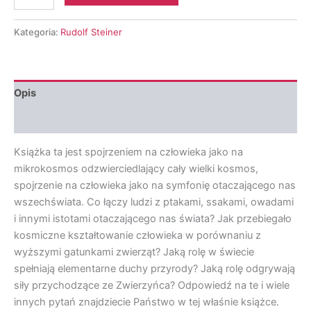
Rudolf
Steiner
-
Kategoria:
Rudolf Steiner
Człowiek
jako
symfonia
świata
Opis
Tom
I
Opinie (0)
Książka ta jest spojrzeniem na człowieka jako na
mikrokosmos odzwierciedlający cały wielki kosmos,
spojrzenie na człowieka jako na symfonię otaczającego nas
wszechświata. Co łączy ludzi z ptakami, ssakami, owadami
i innymi istotami otaczającego nas świata? Jak przebiegało
kosmiczne kształtowanie człowieka w porównaniu z
wyższymi gatunkami zwierząt? Jaką rolę w świecie
spełniają elementarne duchy przyrody? Jaką rolę odgrywają
siły przychodzące ze Zwierzyńca? Odpowiedź na te i wiele
innych pytań znajdziecie Państwo w tej właśnie książce.