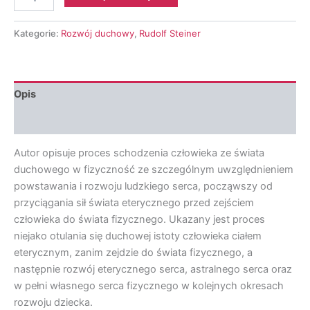
Rudolf
Steiner
-
Kategorie:
Rozwój duchowy
,
Rudolf Steiner
Duchowy
rozwój
ludzkiego
serca
Opis
Opinie (0)
Autor opisuje proces schodzenia człowieka ze świata
duchowego w fizyczność ze szczególnym uwzględnieniem
powstawania i rozwoju ludzkiego serca, począwszy od
przyciągania sił świata eterycznego przed zejściem
człowieka do świata fizycznego. Ukazany jest proces
niejako otulania się duchowej istoty człowieka ciałem
eterycznym, zanim zejdzie do świata fizycznego, a
następnie rozwój eterycznego serca, astralnego serca oraz
w pełni własnego serca fizycznego w kolejnych okresach
rozwoju dziecka.