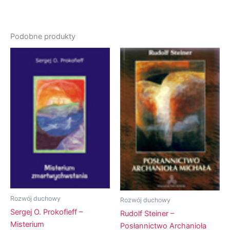
Podobne produkty
Rozwój duchowy
Rozwój duchowy
Sergej O. Prokofieff –
Rudolf Steiner –
Misterium
Posłannictwo Archanioła