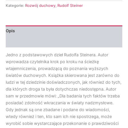
-
Kategorie:
Rozwój duchowy
,
Rudolf Steiner
Jak
osiągnąć
poznanie
wyższych
Opis
światów
(wydanie
Opinie (0)
II)
Jedno z podstawowych dzieł Rudolfa Steinera. Autor
wprowadza czytelnika krok po kroku na ścieżkę
wtajemniczenia, prowadzącą do poznania wyższych
światów duchowych. Książka skierowana jest zarówno do
ludzi w tej dziedzinie doświadczonych, jak również do tych,
dla których droga ta była dotychczas niedostępna. Autor
sam w przedmowie mówi: „Dla badania tych faktów trzeba
posiadać zdolność wkraczania w światy nadzmysłowe.
Gdy jednak są one zbadane i podane do wiadomości,
wtedy również i ten, kto sam ich nie spostrzega, może
wyrobić sobie wystarczające przekonanie o prawdziwości