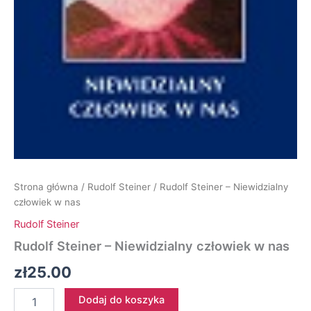
Strona główna
/
Rudolf Steiner
/ Rudolf Steiner – Niewidzialny
człowiek w nas
Rudolf Steiner
Rudolf Steiner – Niewidzialny człowiek w nas
zł
25.00
ilość
Dodaj do koszyka
Rudolf