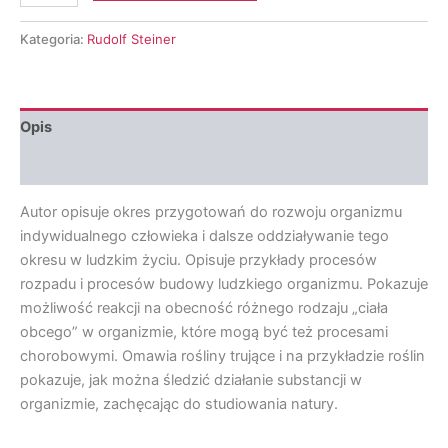
Steiner
-
Kategoria:
Rudolf Steiner
Niewidzialny
człowiek
w
nas
Opis
Opinie (0)
Autor opisuje okres przygotowań do rozwoju organizmu
indywidualnego człowieka i dalsze oddziaływanie tego
okresu w ludzkim życiu. Opisuje przykłady procesów
rozpadu i procesów budowy ludzkiego organizmu. Pokazuje
możliwość reakcji na obecność różnego rodzaju „ciała
obcego” w organizmie, które mogą być też procesami
chorobowymi. Omawia rośliny trujące i na przykładzie roślin
pokazuje, jak można śledzić działanie substancji w
organizmie, zachęcając do studiowania natury.