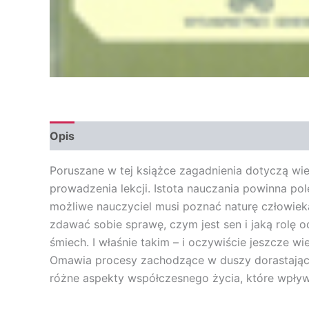
Opis
Opinie (0)
Poruszane w tej książce zagadnienia dotyczą wi
prowadzenia lekcji. Istota nauczania powinna po
możliwe nauczyciel musi poznać naturę człowieka
zdawać sobie sprawę, czym jest sen i jaką rolę 
śmiech. I właśnie takim – i oczywiście jeszcze w
Omawia procesy zachodzące w duszy dorastający
różne aspekty współczesnego życia, które wpły