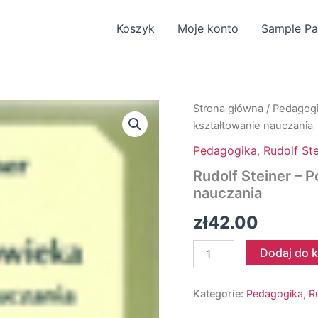
Koszyk
Moje konto
Sample P
Strona główna
/
Pedagog
kształtowanie nauczania
Pedagogika
,
Rudolf Ste
Rudolf Steiner – P
nauczania
zł
42.00
ilość
Dodaj do 
Rudolf
Steiner
-
Kategorie:
Pedagogika
,
R
Poznanie
człowieka