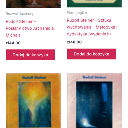
Pedagogika
Rozwój duchowy
Rudolf Steiner – Sztuka
Rudolf Steiner –
wychowania – Metodyka i
Posłannictwo Archanioła
dydaktyka (wydanie II)
Michała
zł
48.00
zł
44.00
Dodaj do koszyka
Dodaj do koszyka