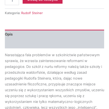
Rudolf
Steiner
-
Kategoria:
Rudolf Steiner
Zdrowy
Rozwój
Człowieka
cz.
Opis
1
Opinie (0)
Narastająca fala problemów w szkolnictwie państwowym
sprawia, że wzrasta zainteresowanie reformami w
pedagogice. Do szkół z nurtu reformy należą także szkoły i
przedszkola waldorfskie, działające według zasad
pedagogiki Rudolfa Steinera, która, dając nowe
uzasadnienie filozoficzne, przypisuje znaczące miejsce
uczeniu się z wykorzystaniem wszystkich zmysłów, uczeniu
się poprzez sztukę i pracę rękoma, uczeniu się z
wykorzystaniem nie tylko matematyczno-logicznych
uzdolnień, człowieka, lecz wszystkich jego „inteligencji”.