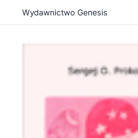
Przejdź
Wydawnictwo Genesis
do
treści