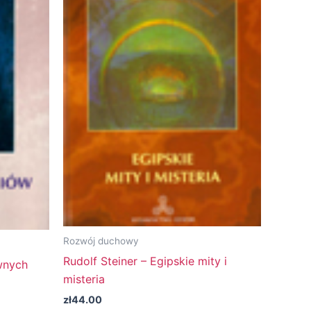
Rozwój duchowy
Rudolf Steiner – Egipskie mity i
wnych
misteria
zł
44.00