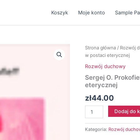
Koszyk
Moje konto
Sample P
Strona główna
/
Rozwój 
w postaci eterycznej
Rozwój duchowy
Sergej O. Prokofi
eterycznej
zł
44.00
ilość
Dodaj do 
Sergej
O.
Prokofieff
Kategoria:
Rozwój ducho
-
Pojawienie