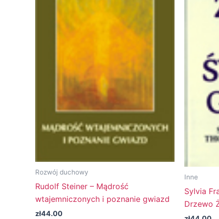
Rozwój duchowy
Inne
Rudolf Steiner – Mądrość
Sylvia F
wtajemniczonych i poznanie gwiazd
Drzewo Ż
zł
44.00
zł
44.00