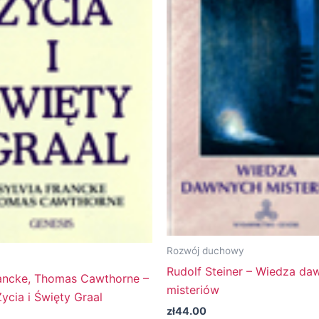
Rozwój duchowy
Rudolf Steiner – Wiedza da
rancke, Thomas Cawthorne –
misteriów
ycia i Święty Graal
zł
44.00