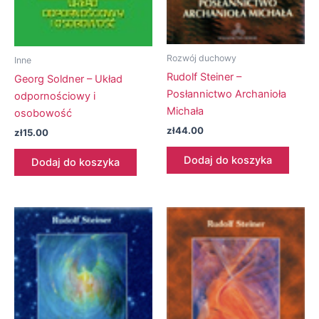
Rozwój duchowy
Inne
Rudolf Steiner –
Georg Soldner – Układ
Posłannictwo Archanioła
odpornościowy i
Michała
osobowość
zł
44.00
zł
15.00
Dodaj do koszyka
Dodaj do koszyka