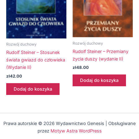
Rozwój duchowy
Rozwój duchowy
Rudolf Steiner – Przemiany
Rudolf Steiner – Stosunek
życia duszy (wydanie II)
świata gwiazd do człowieka
(Wydanie II)
zł
48.00
zł
42.00
Dodaj do koszyka
Dodaj do koszyka
Prawa autorskie © 2026 Wydawnictwo Genesis | Obsługiwane
przez
Motyw Astra WordPress