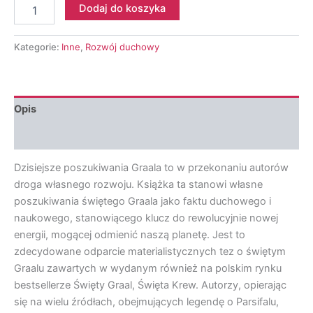
ilość
Dodaj do koszyka
Sylvia
Francke,
Thomas
Kategorie:
Inne
,
Rozwój duchowy
Cawthorne
-
Drzewo
Życia
Opis
i
Święty
Opinie (0)
Graal
Dzisiejsze poszukiwania Graala to w przekonaniu autorów
droga własnego rozwoju. Książka ta stanowi własne
poszukiwania świętego Graala jako faktu duchowego i
naukowego, stanowiącego klucz do rewolucyjnie nowej
energii, mogącej odmienić naszą planetę. Jest to
zdecydowane odparcie materialistycznych tez o świętym
Graalu zawartych w wydanym również na polskim rynku
bestsellerze Święty Graal, Święta Krew. Autorzy, opierając
się na wielu źródłach, obejmujących legendę o Parsifalu,