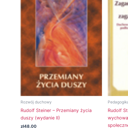
Rozwój duchowy
Pedagogik
Rudolf Steiner – Przemiany życia
Rudolf St
duszy (wydanie II)
wychowan
społeczn
zł
48.00