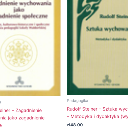
Pedagogika
a
Rudolf Steiner – Sztuka wy
einer – Zagadnienie
– Metodyka i dydaktyka (wyd
ia jako zagadnienie
e
zł
48.00