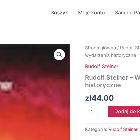
Koszyk
Moje konto
Sample P
Strona główna
/
Rudolf St
wydarzenia historyczne
Rudolf Steiner
Rudolf Steiner –
historyczne
zł
44.00
ilość
Dodaj do 
Rudolf
Steiner
-
Kategoria:
Rudolf Steiner
Wpływ
mocy