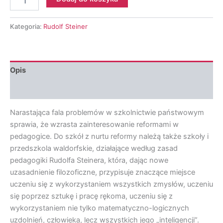
Rudolf
Steiner
-
Kategoria:
Rudolf Steiner
Zdrowy
Rozwój
Człowieka
cz.
Opis
2
Opinie (0)
Narastająca fala problemów w szkolnictwie państwowym
sprawia, że wzrasta zainteresowanie reformami w
pedagogice. Do szkół z nurtu reformy należą także szkoły i
przedszkola waldorfskie, działające według zasad
pedagogiki Rudolfa Steinera, która, dając nowe
uzasadnienie filozoficzne, przypisuje znaczące miejsce
uczeniu się z wykorzystaniem wszystkich zmysłów, uczeniu
się poprzez sztukę i pracę rękoma, uczeniu się z
wykorzystaniem nie tylko matematyczno-logicznych
uzdolnień, człowieka, lecz wszystkich jego „inteligencji”.