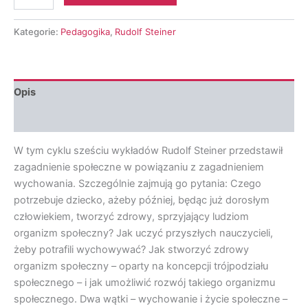
Rudolf
Steiner
-
Kategorie:
Pedagogika
,
Rudolf Steiner
Zagadnienie
wychowania
jako
zagadnienie
Opis
społeczne
Opinie (0)
W tym cyklu sześciu wykładów Rudolf Steiner przedstawił
zagadnienie społeczne w powiązaniu z zagadnieniem
wychowania. Szczególnie zajmują go pytania: Czego
potrzebuje dziecko, ażeby później, będąc już dorosłym
człowiekiem, tworzyć zdrowy, sprzyjający ludziom
organizm społeczny? Jak uczyć przyszłych nauczycieli,
żeby potrafili wychowywać? Jak stworzyć zdrowy
organizm społeczny – oparty na koncepcji trójpodziału
społecznego – i jak umożliwić rozwój takiego organizmu
społecznego. Dwa wątki – wychowanie i życie społeczne –