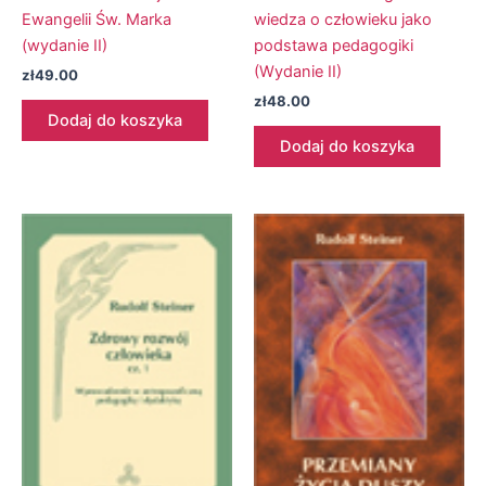
Ewangelii Św. Marka
wiedza o człowieku jako
(wydanie II)
podstawa pedagogiki
(Wydanie II)
zł
49.00
zł
48.00
Dodaj do koszyka
Dodaj do koszyka